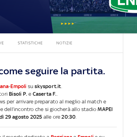
3 - 1
VE
STATISTICHE
NOTIZIE
ome seguire la partita.
iana
-
Empoli
su
skysport.it
.
tori
Bisoli P.
e
Caserta F.
.
ews per arrivare preparato al meglio al match e
ve dell’incontro che si giocherà allo stadio
MAPEI
rdì 29 agosto 2025
alle ore
20:30
.
re il mondo dedicato a
Reggiana
e
Empoli
e su