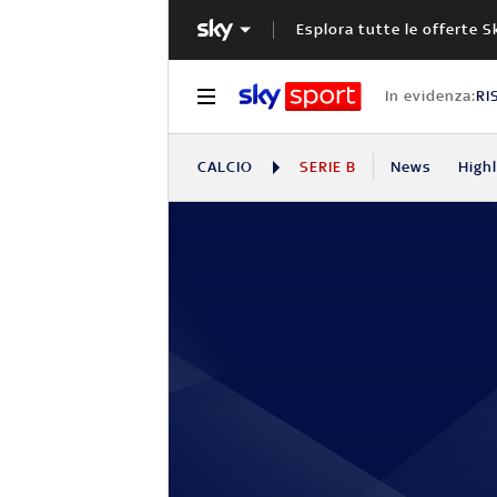
Esplora tutte le offerte S
In evidenza:
RI
CALCIO
SERIE B
News
High