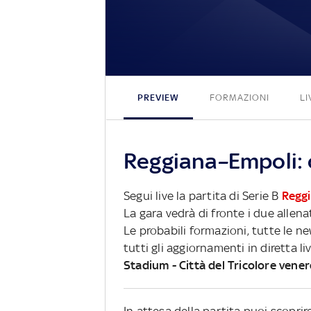
PREVIEW
FORMAZIONI
LI
Reggiana–Empoli: c
Segui live la partita di Serie B
Regg
La gara vedrà di fronte i due allena
Le probabili formazioni, tutte le n
tutti gli aggiornamenti in diretta li
Stadium - Città del Tricolore vene
In attesa della partita puoi scopri