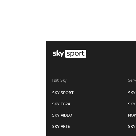
I siti Sky:
Serv
SKY SPORT
SKY
SKY TG24
SKY
SKY VIDEO
NO
SKY ARTE
SKY