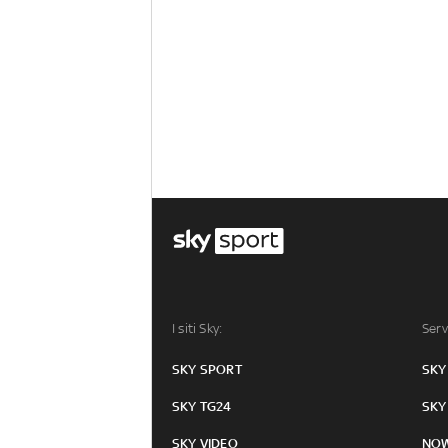
I siti Sky:
Serv
SKY SPORT
SKY
SKY TG24
SKY
SKY VIDEO
NO