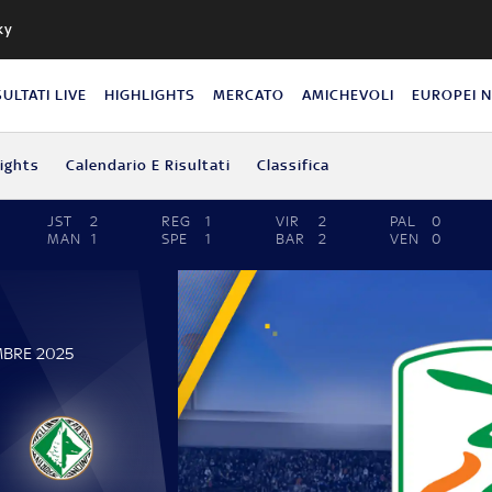
ky
SULTATI LIVE
HIGHLIGHTS
MERCATO
AMICHEVOLI
EUROPEI 
lights
Calendario E Risultati
Classifica
JST
2
REG
1
VIR
2
PAL
0
MAN
1
SPE
1
BAR
2
VEN
0
MBRE 2025