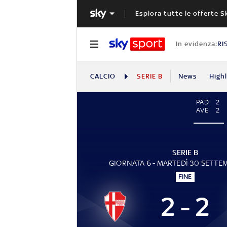
Esplora tutte le offerte S
In evidenza:
RI
CALCIO
SERIE B
News
High
PAD
2
AVE
2
SERIE B
GIORNATA 6 - MARTEDÌ 30 SETTE
FINE
2 - 2