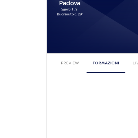
Padova
Sgarbi F. 9'
Buonaiuto C. 29'
PREVIEW
FORMAZIONI
LI