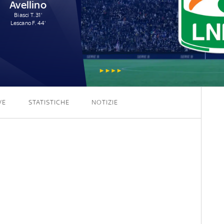
Avellino
Biasci T. 31'
Lescano F. 44'
2 - 2
VE
STATISTICHE
NOTIZIE