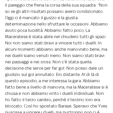
il pareggio che frena la corsa della sua squadra: “Non
so se gli altri risultati possano averci condizionato.
Oggi ci è mancato il guizzo e la giusta
determinazione nello sfruttare le occasioni. Abbiamo
avuto poca lucidità. Abbiamo fatto poco. La
Maceratese è stata abile nel chiuderci tutti gli spazi.
Noi non siamo stati bravi a vincere tutti i duelli. In
alcuni momenti abbiamo anche manovrato bene, ma
nei duelli siamo venuti meno. Non siamo stati bravi
nei passaggi e nei cross. Non c’è stata quella
decisione che serve per far gol. Non posso dare un
giudizio sul gol annullato. Ero distante. Al di là di
questo episodio, a me interessa la gara. Abbiamo
fatto bene a livello di manovra, ma la Maceratese si è
chiusa e non abbiamo vinto i duelli individuali. Non
ho fatto il terzo cambio, perchè il terzino loro era
bloccato. Così ho spostato Baraye. Speravo che Yves
riuscisse a vincere i duelli, ma purtroppo non ci è