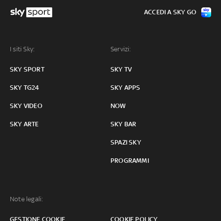
ACCEDI A SKY GO
I siti Sky:
Servizi:
SKY SPORT
SKY TV
SKY TG24
SKY APPS
SKY VIDEO
NOW
SKY ARTE
SKY BAR
SPAZI SKY
PROGRAMMI
Note legali:
GESTIONE COOKIE
COOKIE POLICY