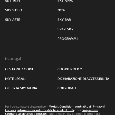
SKY TG24
SKY APPS
SKY VIDEO
NOW
SKY ARTE
SKY BAR
SPAZI SKY
PROGRAMMI
Note legali:
GESTIONE COOKIE
COOKIE POLICY
NOTE LEGALI
DICHIARAZIONE DI ACCESSIBILITÀ
OFFERTA SKY MEDIA
CORPORATE
Per il consumatore clicca qui per i
Moduli, Condizioni contrattuali
,
Privacy &
Cookies
,
informazioni sulle modifiche contrattuali
o per
trasparenza
tariffaria
,
assistenza
e
contatti
. Tutti i marchi Sky e i diritti di proprietà