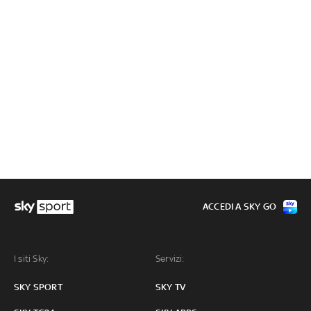
ACCEDI A SKY GO
I siti Sky:
Servizi:
SKY SPORT
SKY TV