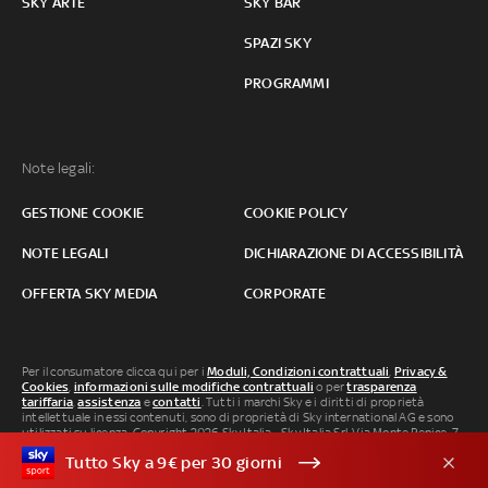
SKY ARTE
SKY BAR
SPAZI SKY
PROGRAMMI
Note legali:
GESTIONE COOKIE
COOKIE POLICY
NOTE LEGALI
DICHIARAZIONE DI ACCESSIBILITÀ
OFFERTA SKY MEDIA
CORPORATE
Per il consumatore clicca qui per i
Moduli, Condizioni contrattuali
,
Privacy &
Cookies
,
informazioni sulle modifiche contrattuali
o per
trasparenza
tariffaria
,
assistenza
e
contatti
. Tutti i marchi Sky e i diritti di proprietà
intellettuale in essi contenuti, sono di proprietà di Sky international AG e sono
utilizzati su licenza. Copyright 2026 Sky Italia - Sky Italia Srl Via Monte Penice, 7 -
20138 Milano P.IVA 04619241005. SkyTG24: ISSN 3035-1537 e SkySport: ISSN
Tutto Sky a 9€ per 30 giorni
3035-1545.
Segnalazione Abusi