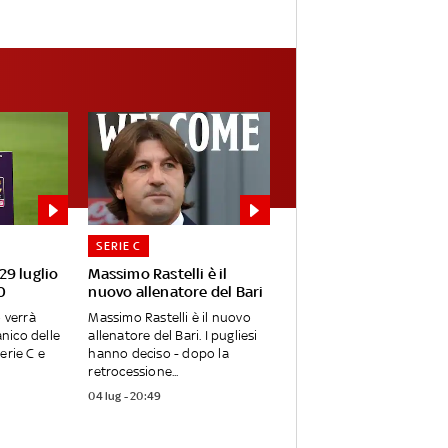
SERIE C
 29 luglio
Massimo Rastelli è il
0
nuovo allenatore del Bari
o verrà
Massimo Rastelli è il nuovo
anico delle
allenatore del Bari. I pugliesi
erie C e
hanno deciso - dopo la
retrocessione...
04 lug - 20:49