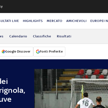
ky
SULTATI LIVE
HIGHLIGHTS
MERCATO
AMICHEVOLI
EUROPEI 
ws
Calendario
Classifiche
Risultati
Google Discover
Fonti Preferite
dei
rignola,
Juve