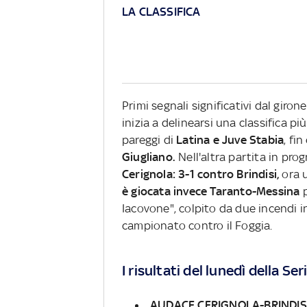
LA CLASSIFICA
Primi segnali significativi dal giron
inizia a delinearsi una classifica più
pareggi di
Latina e Juve Stabia
, fi
Giugliano.
Nell'altra partita in pr
Cerignola: 3-1 contro Brindisi,
ora 
è giocata invece Taranto-Messina
p
Iacovone", colpito da due incendi in 
campionato contro il Foggia.
I risultati del lunedì della Ser
AUDACE CERIGNOLA-BRINDISI