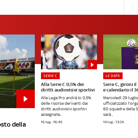
SERIE C
LE DATE
Alla Serie C 0,5% dei
Serie C, gironi il
diritti audiovisivi sportivi
e calendario il 3
Alla Lega Pro andrà lo 0,5%
Mercoledì 29 lugli
delle risorse derivanti dai
ufficializzato l'org
diritti audiovisivi sportivi
60 squadre della S
assegnate...
sarà...
16 lug - 16:45
14 lug - 13:24
osto della