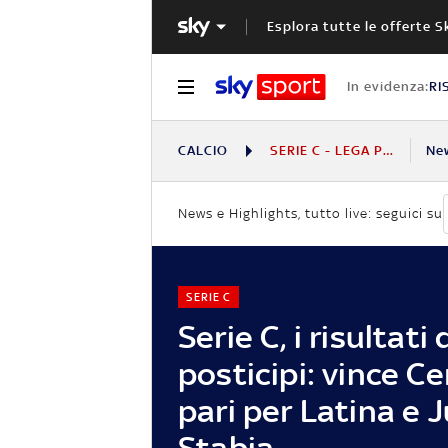
Esplora tutte le offerte S
In evidenza:
RI
CALCIO
SERIE C - LEGA PRO
Ne
News e Highlights, tutto live: seguici su
SERIE C
Serie C, i risultati 
posticipi: vince Ce
pari per Latina e 
Stabia