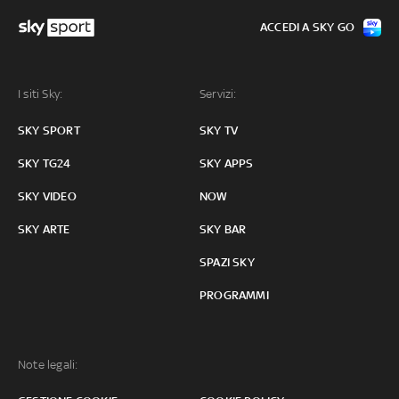
ACCEDI A SKY GO
I siti Sky:
Servizi:
SKY SPORT
SKY TV
SKY TG24
SKY APPS
SKY VIDEO
NOW
SKY ARTE
SKY BAR
SPAZI SKY
PROGRAMMI
Note legali: