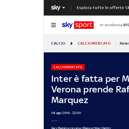
Esplora tutte le offerte S
In evidenza:
RI
CALCIO
CALCIOMERCATO
New
CALCIOMERCATO
Inter è fatta per Me
Verona prende Ra
Marquez
04 ago 2014 - 22:00
Gary Medel corre verso Milano e l'Inter (Getty)