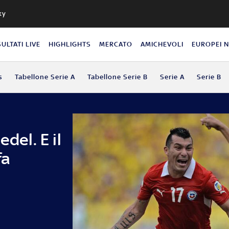
ky
SULTATI LIVE
HIGHLIGHTS
MERCATO
AMICHEVOLI
EUROPEI 
s
Tabellone Serie A
Tabellone Serie B
Serie A
Serie B
del. E il
fa