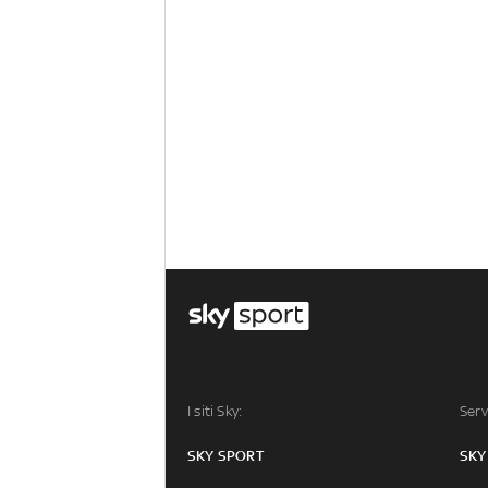
I siti Sky:
Serv
SKY SPORT
SKY