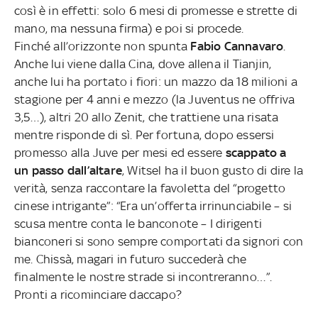
così è in effetti: solo 6 mesi di promesse e strette di
mano, ma nessuna firma) e poi si procede.
Finché all’orizzonte non spunta
Fabio Cannavaro
.
Anche lui viene dalla Cina, dove allena il Tianjin,
anche lui ha portato i fiori: un mazzo da 18 milioni a
stagione per 4 anni e mezzo (la Juventus ne offriva
3,5…), altri 20 allo Zenit, che trattiene una risata
mentre risponde di sì. Per fortuna, dopo essersi
promesso alla Juve per mesi ed essere
scappato a
un passo dall’altare
, Witsel ha il buon gusto di dire la
verità, senza raccontare la favoletta del “progetto
cinese intrigante”: “Era un’offerta irrinunciabile – si
scusa mentre conta le banconote – I dirigenti
bianconeri si sono sempre comportati da signori con
me. Chissà, magari in futuro succederà che
finalmente le nostre strade si incontreranno…”.
Pronti a ricominciare daccapo?