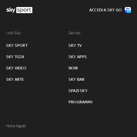
ACCEDI A SKY GO
I siti Sky:
Servizi:
SKY SPORT
SKY TV
SKY TG24
SKY APPS
SKY VIDEO
NOW
SKY ARTE
SKY BAR
SPAZI SKY
PROGRAMMI
Note legali: