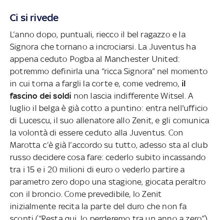
Ci si rivede
L’anno dopo, puntuali, riecco il bel ragazzo e la
Signora che tornano a incrociarsi. La Juventus ha
appena ceduto Pogba al Manchester United:
potremmo definirla una “ricca Signora” nel momento
in cui torna a fargli la corte e, come vedremo,
il
fascino dei soldi
non lascia indifferente Witsel. A
luglio il belga è già cotto a puntino: entra nell'ufficio
di Lucescu, il suo allenatore allo Zenit, e gli comunica
la volontà di essere ceduto alla Juventus. Con
Marotta c’è già l’accordo su tutto, adesso sta al club
russo decidere cosa fare: cederlo subito incassando
tra i 15 e i 20 milioni di euro o vederlo partire a
parametro zero dopo una stagione, giocata peraltro
con il broncio. Come prevedibile, lo Zenit
inizialmente recita la parte del duro che non fa
sconti (“Resta qui, lo perderemo tra un anno a zero”),