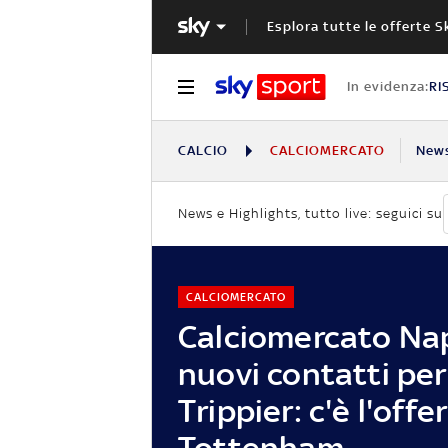
Esplora tutte le offerte S
In evidenza:
RI
CALCIO
CALCIOMERCATO
New
News e Highlights, tutto live: seguici su
CALCIOMERCATO
Calciomercato Nap
nuovi contatti per
Trippier: c'è l'offe
Tottenham