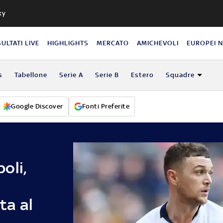
ky
SULTATI LIVE
HIGHLIGHTS
MERCATO
AMICHEVOLI
EUROPEI 
s
Tabellone
Serie A
Serie B
Estero
Squadre
Google Discover
Fonti Preferite
oli,
rta al