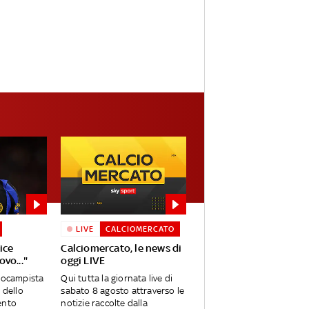
LIVE
CALCIOMERCATO
ice
Calciomercato, le news di
ovo..."
oggi LIVE
trocampista
Qui tutta la giornata live di
 dello
sabato 8 agosto attraverso le
ento
notizie raccolte dalla