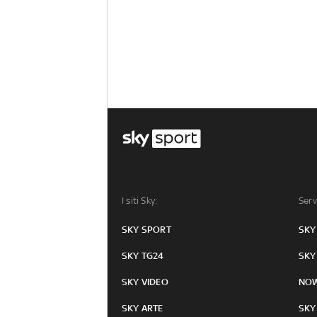
I siti Sky:
Serv
SKY SPORT
SKY
SKY TG24
SKY
SKY VIDEO
NO
SKY ARTE
SKY