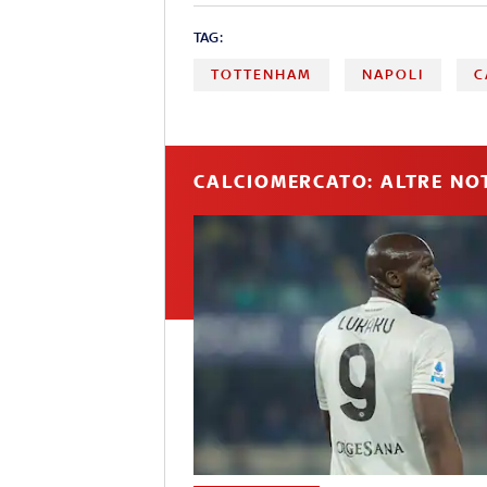
TAG:
TOTTENHAM
NAPOLI
C
CALCIOMERCATO: ALTRE NOT