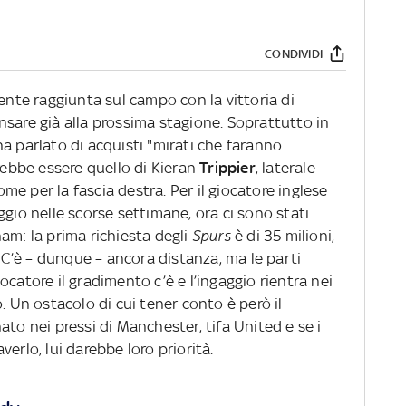
CONDIVIDI
te raggiunta sul campo con la vittoria di
nsare già alla prossima stagione. Soprattutto in
a parlato di acquisti "mirati che faranno
trebbe essere quello di Kieran
Trippier
, laterale
me per la fascia destra. Per il giocatore inglese
ggio nelle scorse settimane, ora ci sono stati
am: la prima richiesta degli
Spurs
è di 35 milioni,
 C’è – dunque – ancora distanza, ma le parti
catore il gradimento c’è e l’ingaggio rientra nei
. Un ostacolo di cui tener conto è però il
 nato nei pressi di Manchester, tifa United e se i
erlo, lui darebbe loro priorità.