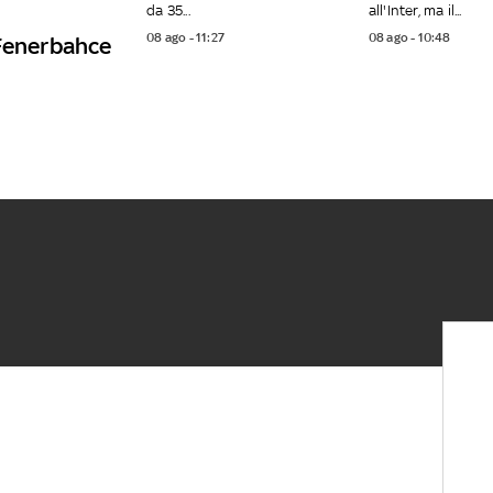
da 35...
all'Inter, ma il...
08 ago - 11:27
08 ago - 10:48
 Fenerbahce