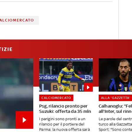
ALCIOMERCATO
IZIE
CALCIOMERCATO
ALLA 'GAZZETTA'
Psg, rilancio pronto per
Calhanoglu: "Fel
Suzuki: offerta da 35 mln
all'Inter, sul rinn
I parigini sono pronti a un
Le parole del cen
rilancio per il portiere del
turco alla Gazzetta
Parma: la nuova offerta sarà
Sport: "Sono cont