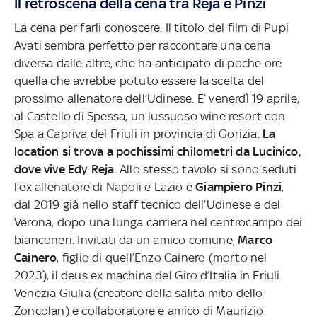
Il retroscena della cena tra Reja e Pinzi
La cena per farli conoscere. Il titolo del film di Pupi
Avati sembra perfetto per raccontare una cena
diversa dalle altre, che ha anticipato di poche ore
quella che avrebbe potuto essere la scelta del
prossimo allenatore dell’Udinese. E’ venerdì 19 aprile,
al Castello di Spessa, un lussuoso wine resort con
Spa a Capriva del Friuli in provincia di Gorizia.
La
location si trova a pochissimi chilometri da Lucinico,
dove vive Edy Reja
. Allo stesso tavolo si sono seduti
l’ex allenatore di Napoli e Lazio e
Giampiero Pinzi
,
dal 2019 già nello staff tecnico dell’Udinese e del
Verona, dopo una lunga carriera nel centrocampo dei
bianconeri. Invitati da un amico comune,
Marco
Cainero
, figlio di quell’Enzo Cainero (morto nel
2023), il deus ex machina del Giro d’Italia in Friuli
Venezia Giulia (creatore della salita mito dello
Zoncolan) e collaboratore e amico di Maurizio