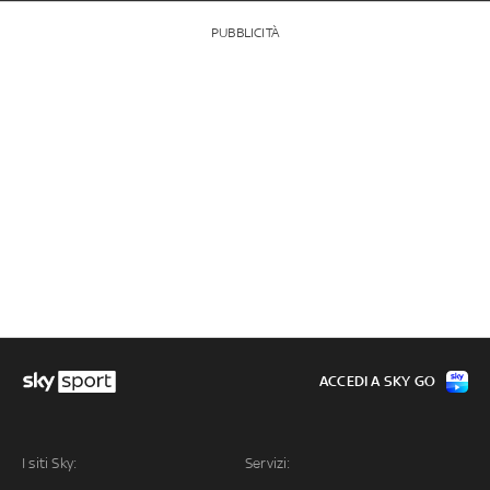
PUBBLICITÀ
ACCEDI A SKY GO
I siti Sky:
Servizi: