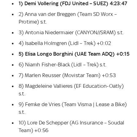
1) Demi Vollering (FDJ United – SUEZ) 4:23:47
2) Anna van der Breggen (Team SD Worx –
Protime) s.t.
3) Antonia Niedermaier (CANYON//SRAM) s.t.
4) Isabella Holmgren (Lidl – Trek) +0:02
5) Elisa Longo Borghini (UAE Team ADQ) +0:15
6) Niamh Fisher-Black (Lidl – Trek) s.t.
7) Marlen Reusser (Movistar Team) +0:53
8) Magdeleine Vallieres (EF Education-Oatly)
s.t.
9) Femke de Vries (Team Visma | Lease a Bike)
s.t.
10) Lore De Schepper (AG Insurance – Soudal
Team) +0:56