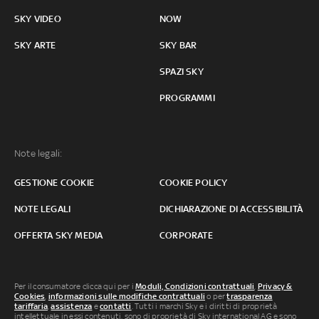
SKY VIDEO
NOW
SKY ARTE
SKY BAR
SPAZI SKY
PROGRAMMI
Note legali:
GESTIONE COOKIE
COOKIE POLICY
NOTE LEGALI
DICHIARAZIONE DI ACCESSIBILITÀ
OFFERTA SKY MEDIA
CORPORATE
Per il consumatore clicca qui per i
Moduli, Condizioni contrattuali
,
Privacy &
Cookies
,
informazioni sulle modifiche contrattuali
o per
trasparenza
tariffaria
,
assistenza
e
contatti
. Tutti i marchi Sky e i diritti di proprietà
intellettuale in essi contenuti, sono di proprietà di Sky international AG e sono