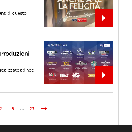
anti di questo
 Produzioni
 realizzate ad hoc
2
3
...
27