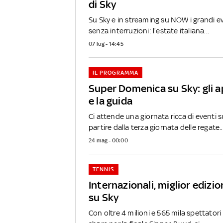
di Sky
Su Sky e in streaming su NOW i grandi e
senza interruzioni: l’estate italiana...
07 lug - 14:45
IL PROGRAMMA
Super Domenica su Sky: gli
e la guida
Ci attende una giornata ricca di eventi s
partire dalla terza giornata delle regate..
24 mag - 00:00
TENNIS
Internazionali, miglior edizi
su Sky
Con oltre 4 milioni e 565 mila spettatori 