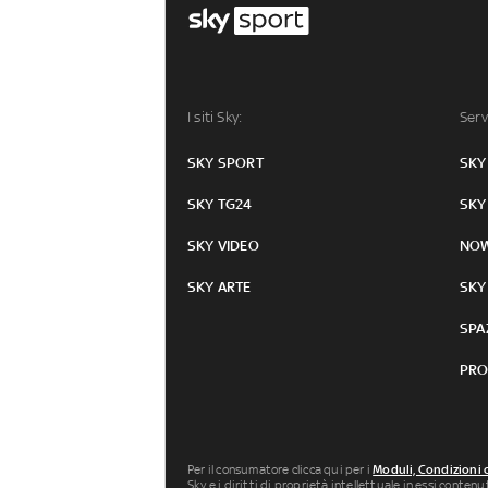
I siti Sky:
Serv
SKY SPORT
SKY
SKY TG24
SKY
SKY VIDEO
NO
SKY ARTE
SKY
SPA
PRO
Per il consumatore clicca qui per i
Moduli, Condizioni 
Sky e i diritti di proprietà intellettuale in essi conten