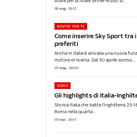
share per la finale Sinner-Ruud, si...
18 mag - 15:12
NOVITA' PER TE
Come inserire Sky Sport tra i 
preferiti
Anche in Italia è arrivata una nuova funz
motore di ricerca. Dal 30 aprile scorso,...
07 mag - 00:00
VIDEO
Gli highlights di Italia-Inghil
Storica Italia che batte l'Inghilterra 23-1
Roma nella quarta...
07 mar - 20:11