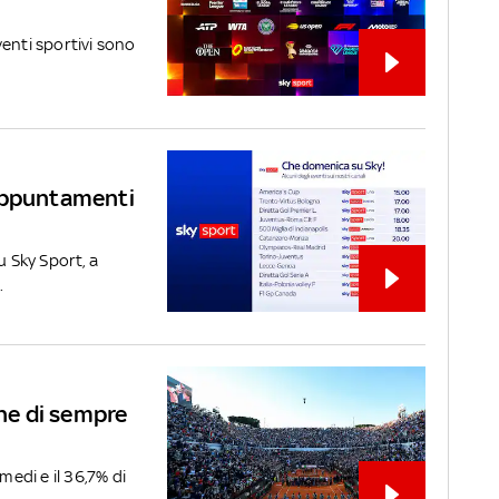
venti sportivi sono
 appuntamenti
u Sky Sport, a
.
one di sempre
medi e il 36,7% di