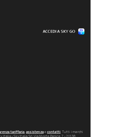
ACCEDI A SKY GO
renza tariffaria
,
assistenza
e
contatti
. Tutti i marchi
 Italia - Sky Italia Srl Via Monte Penice, 7 - 20138