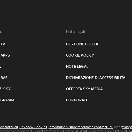
izi:
Note legali:
 TV
GESTIONE COOKIE
 APPS
COOKIE POLICY
W
NOTE LEGALI
 BAR
DICHIARAZIONE DI ACCESSIBILITÀ
ZI SKY
OFFERTA SKY MEDIA
GRAMMI
CORPORATE
contrattuali
,
Privacy & Cookies
,
informazioni sulle modifiche contrattuali
o per
traspa
uti, sono di proprietà di Sky international AG e sono utilizzati su licenza. Copyright 2026 Sky