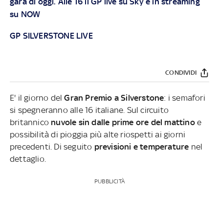
gara di oggi. Alle 16 il GP
live su
Sky
e in streaming
su
NOW
GP SILVERSTONE LIVE
CONDIVIDI
E' il giorno del
Gran Premio a Silverstone
: i semafori
si spegneranno alle 16 italiane. Sul circuito
britannico
nuvole sin dalle prime ore del mattino
e
possibilità di pioggia più alte riospetti ai giorni
precedenti. Di seguito
previsioni e temperature
nel
dettaglio.
PUBBLICITÀ