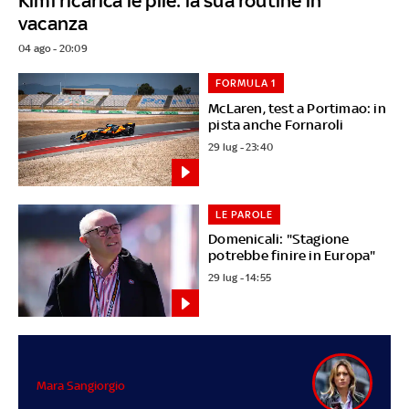
Kimi ricarica le pile: la sua routine in
vacanza
04 ago - 20:09
FORMULA 1
McLaren, test a Portimao: in
pista anche Fornaroli
29 lug - 23:40
LE PAROLE
Domenicali: "Stagione
potrebbe finire in Europa"
29 lug - 14:55
Mara Sangiorgio