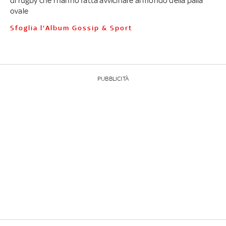
di rugby che l'hanno fatta avvicinare al mondo della palla
ovale
Sfoglia l'Album Gossip & Sport
PUBBLICITÀ