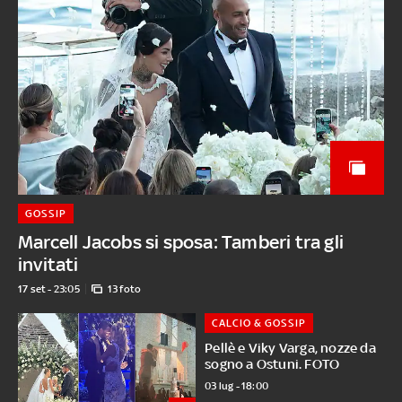
GOSSIP
Marcell Jacobs si sposa: Tamberi tra gli
invitati
17 set - 23:05
13 foto
CALCIO & GOSSIP
Pellè e Viky Varga, nozze da
sogno a Ostuni. FOTO
03 lug - 18:00