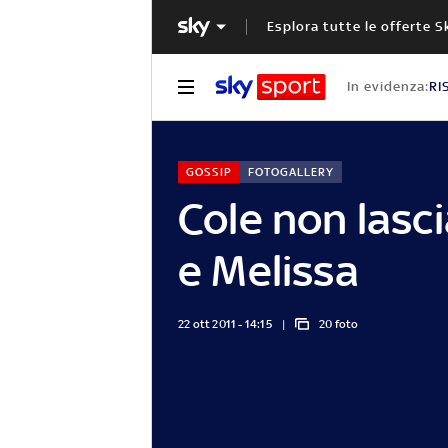
Esplora tutte le offerte S
In evidenza:
RI
GOSSIP
FOTOGALLERY
Cole non lasci
e Melissa
22 ott 2011 - 14:15
20 foto