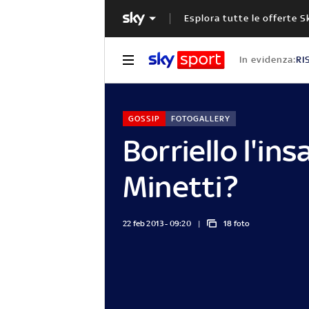
Esplora tutte le offerte S
In evidenza:
RI
GOSSIP
FOTOGALLERY
Borriello l'ins
Minetti?
22 feb 2013 - 09:20
18 foto