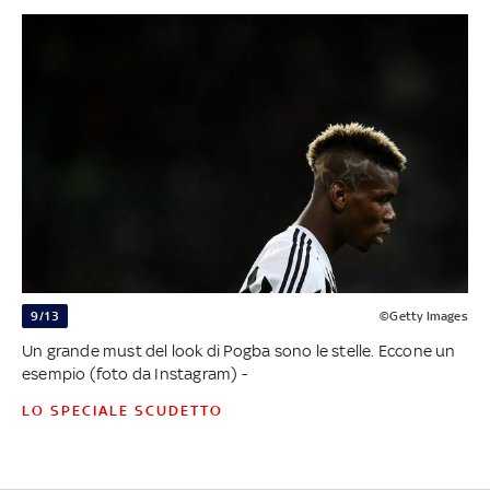
9/13
©Getty Images
Un grande must del look di Pogba sono le stelle. Eccone un
esempio (foto da Instagram) -
LO SPECIALE SCUDETTO