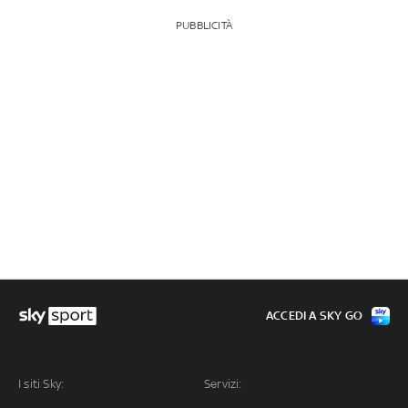
PUBBLICITÀ
ACCEDI A SKY GO
I siti Sky:
Servizi: