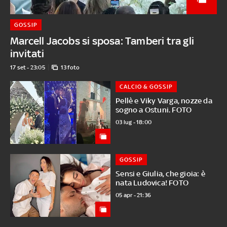
GOSSIP
Marcell Jacobs si sposa: Tamberi tra gli
invitati
17 set - 23:05
13 foto
CALCIO & GOSSIP
Pellè e Viky Varga, nozze da
sogno a Ostuni. FOTO
03 lug - 18:00
GOSSIP
Sensi e Giulia, che gioia: è
nata Ludovica! FOTO
05 apr - 21:36