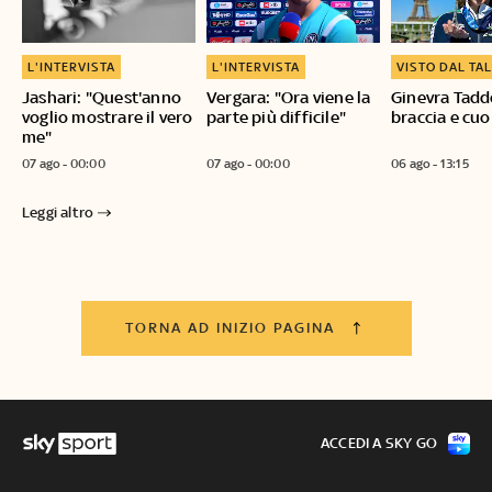
L'INTERVISTA
L'INTERVISTA
VISTO DAL TA
Jashari: "Quest'anno
Vergara: "Ora viene la
Ginevra Tadd
voglio mostrare il vero
parte più difficile"
braccia e cuo
me"
07 ago - 00:00
07 ago - 00:00
06 ago - 13:15
Leggi altro
TORNA AD INIZIO PAGINA
ACCEDI A SKY GO