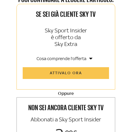
SE SEI GIÀ CLIENTE SKY TV
Sky Sport Insider
è offerto da
Sky Extra
Cosa comprende l'offerta
Tutti gli articoli di Sky Sport Insider e
ATTIVALO ORA
Sky TG24 Insider
Opinioni, retroscena e storie
raccontate dalle grandi firme di Sky
Sport e Sky TG24
Oppure
La newsletter esclusiva di Sky Sport
Insider e Sky TG24 Insider
NON SEI ANCORA CLIENTE SKY TV
Abbonati a Sky Sport Insider