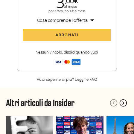
3
00
al mese
per 3 mesi, poi 6€ al mese
Cosa comprende l'offerta
Tutti gli articoli di Sky Sport Insider
ABBONATI
Opinioni, retroscena e storie
raccontate dalle grandi firme di Sky
Nessun vincolo, disdici quando vuoi
Sport
La newsletter esclusiva di Sky Sport
Insider
Vuoi saperne di più? Leggi le FAQ
Altri articoli da Insider