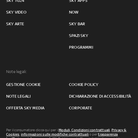
SKY TG24
SKY APPS
SKY VIDEO
NOW
SKY ARTE
SKY BAR
SPAZI SKY
PROGRAMMI
Note legali:
GESTIONE COOKIE
COOKIE POLICY
NOTE LEGALI
DICHIARAZIONE DI ACCESSIBILITÀ
OFFERTA SKY MEDIA
CORPORATE
Per il consumatore clicca qui per i
Moduli, Condizioni contrattuali
,
Privacy &
Cookies
,
informazioni sulle modifiche contrattuali
o per
trasparenza