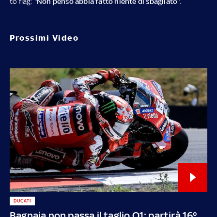
to flag: "
Non penso abbia fatto niente di sbagliato
".
Prossimi Video
DUCATI
Bagnaia non passa il taglio Q1: partirà 16°