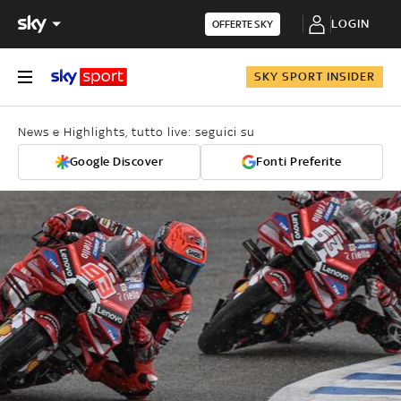
LOGIN
OFFERTE SKY
SKY SPORT INSIDER
News e Highlights, tutto live: seguici su
Google Discover
Fonti Preferite