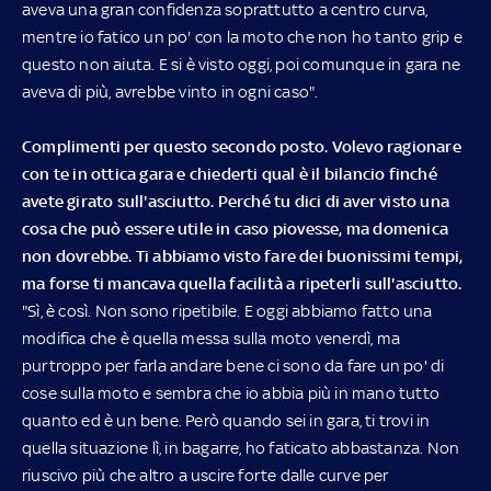
aveva una gran confidenza soprattutto a centro curva,
mentre io fatico un po' con la moto che non ho tanto grip e
questo non aiuta. E si è visto oggi, poi comunque in gara ne
aveva di più, avrebbe vinto in ogni caso".
Complimenti per questo secondo posto. Volevo ragionare
con te in ottica gara e chiederti qual è il bilancio finché
avete girato sull'asciutto. Perché tu dici di aver visto una
cosa che può essere utile in caso piovesse, ma domenica
non dovrebbe. Ti abbiamo visto fare dei buonissimi tempi,
ma forse ti mancava quella facilità a ripeterli sull'asciutto.
"Sì, è così. Non sono ripetibile. E oggi abbiamo fatto una
modifica che è quella messa sulla moto venerdì, ma
purtroppo per farla andare bene ci sono da fare un po' di
cose sulla moto e sembra che io abbia più in mano tutto
quanto ed è un bene. Però quando sei in gara, ti trovi in
quella situazione lì, in bagarre, ho faticato abbastanza. Non
riuscivo più che altro a uscire forte dalle curve per