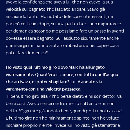
avevo la confidenza che aveva lui, che non avevo la sua
velocità sul bagnato, l'ho lasciato andare. Stavo già
rischiando tanto. Ho notato delle cose interessanti, ne
parlerò col team dopo, su una parte che si può migliorare e
per domenica secondo me possiamo fare un passo in avanti
dovesse essere bagnato. Sull'asciutto sicuramente anche i
primi sei giri mi hanno aiutato abbastanza per capire cosa
poter fare domenica".
Ho visto quell'ultimo giro dove Marc ha allungato
vistosamente. Quant'era il timore, con tutta quell'acqua
che arrivava, di poter sbagliare? Lui è andato via
veramente con una velocità pazzesca.
"Il penultimo giro, alla 7, l'ho persa dietro e mi son detto: 'Va
bene così'. Avevo sei secondi e mezzo sul terzo e mi son
detto: 'Oggi mi è già andata bene, quindi portiamola a casa'.
E l'ultimo giro non ho minimamente spinto, non ho voluto
rischiare proprio niente. Invece lui l'ho visto già stamattina,