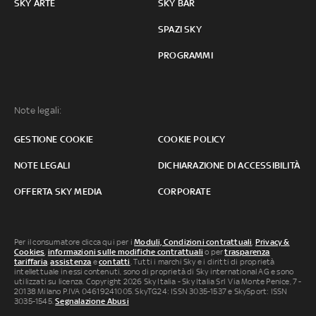
SKY ARTE
SKY BAR
SPAZI SKY
PROGRAMMI
Note legali:
GESTIONE COOKIE
COOKIE POLICY
NOTE LEGALI
DICHIARAZIONE DI ACCESSIBILITÀ
OFFERTA SKY MEDIA
CORPORATE
Per il consumatore clicca qui per i
Moduli, Condizioni contrattuali
,
Privacy &
Cookies
,
informazioni sulle modifiche contrattuali
o per
trasparenza
tariffaria
,
assistenza
e
contatti
. Tutti i marchi Sky e i diritti di proprietà
intellettuale in essi contenuti, sono di proprietà di Sky international AG e sono
utilizzati su licenza. Copyright 2026 Sky Italia - Sky Italia Srl Via Monte Penice, 7 -
20138 Milano P.IVA 04619241005. SkyTG24: ISSN 3035-1537 e SkySport: ISSN
3035-1545.
Segnalazione Abusi