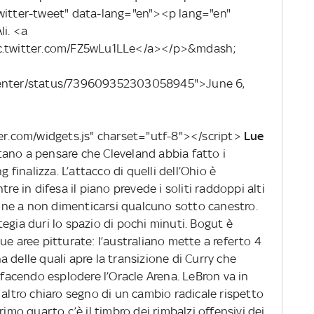
twitter-tweet" data-lang="en"><p lang="en"
li. <a
ic.twitter.com/FZ5wLu1LLe</a></p>&mdash;
sCenter/status/739609352303058945">June 6,
ter.com/widgets.js" charset="utf-8"></script>
Lue
rtano a pensare che Cleveland abbia fatto i
g finalizza. L’attacco di quelli dell’Ohio è
re in difesa il piano prevede i soliti raddoppi alti
ne a non dimenticarsi qualcuno sotto canestro.
egia duri lo spazio di pochi minuti. Bogut è
ue aree pitturate: l’australiano mette a referto 4
 delle quali apre la transizione di Curry che
) facendo esplodere l’Oracle Arena. LeBron va in
 altro chiaro segno di un cambio radicale rispetto
rimo quarto c’è il timbro dei rimbalzi offensivi dei