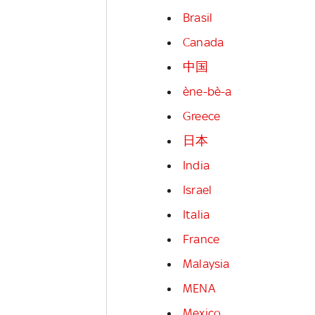
Brasil
Canada
中国
ène-bè-a
Greece
日本
India
Israel
Italia
France
Malaysia
MENA
Mexico