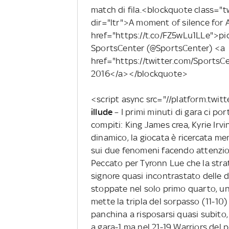
match di fila.<blockquote class="
dir="ltr">A moment of silence for A
href="https://t.co/FZ5wLu1LLe">p
SportsCenter (@SportsCenter) <a
href="https://twitter.com/Sport
2016</a></blockquote>
<script async src="//platform.twit
illude
– I primi minuti di gara ci po
compiti: King James crea, Kyrie Irvin
dinamico, la giocata è ricercata ment
sui due fenomeni facendo attenzio
Peccato per Tyronn Lue che la strat
signore quasi incontrastato delle d
stoppate nel solo primo quarto, una
mette la tripla del sorpasso (11-10
panchina a risposarsi quasi subito,
a gara-1 ma nel 21-19 Warriors del p