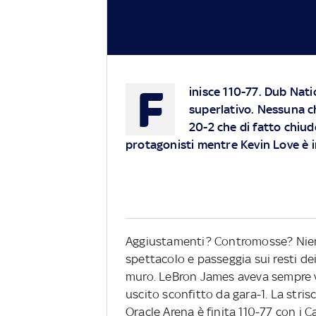
F
inisce 110-77. Dub Nat
superlativo. Nessuna c
20-2 che di fatto chiud
protagonisti mentre Kevin Love è 
Aggiustamenti? Contromosse? Nient
spettacolo e passeggia sui resti dei
muro. LeBron James aveva sempre v
uscito sconfitto da gara-1. La stris
Oracle Arena è finita 110-77 con i C