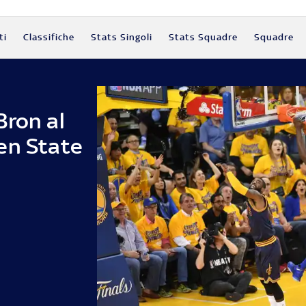
ti
Classifiche
Stats Singoli
Stats Squadre
Squadre
Bron al
en State