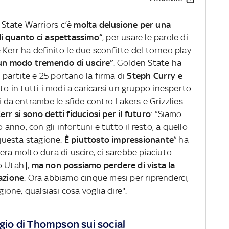
State Warriors c’è
molta delusione per una
di quanto ci aspettassimo”
, per usare le parole di
Kerr ha definito le due sconfitte del torneo play-
 “un modo tremendo di uscire”
. Golden State ha
partite e 25 portano la firma di
Steph Curry e
to in tutti i modi a caricarsi un gruppo inesperto
i da entrambe le sfide contro Lakers e Grizzlies.
err si sono detti fiduciosi per il futuro
: “Siamo
o anno, con gli infortuni e tutto il resto, a quello
 questa stagione.
È piuttosto impressionante
” ha
era molto dura di uscire, ci sarebbe piaciuto
o Utah],
ma non possiamo perdere di vista la
uazione
. Ora abbiamo cinque mesi per riprenderci,
gione, qualsiasi cosa voglia dire".
ggio di Thompson sui social