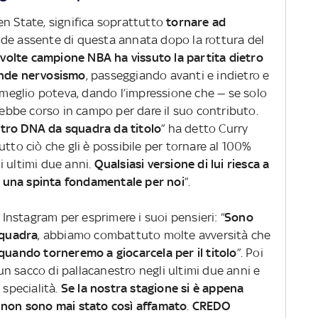
en State, significa soprattutto
tornare ad
ande assente di questa annata dopo la rottura del
e volte campione NBA ha vissuto la partita dietro
ande nervosismo
, passeggiando avanti e indietro e
eglio poteva, dando l’impressione che — se solo
arebbe corso in campo per dare il suo contributo.
tro DNA da squadra da titolo
” ha detto Curry
utto ciò che gli è possibile per tornare al 100%
i ultimi due anni.
Qualsiasi versione di lui riesca a
 una spinta fondamentale per noi
”.
nstagram per esprimere i suoi pensieri: “
Sono
squadra
, abbiamo combattuto molte avversità che
quando torneremo a giocarcela per il titolo
”. Poi
n sacco di pallacanestro negli ultimi due anni e
 specialità.
Se la nostra stagione si è appena
e non sono mai stato così affamato
.
CREDO