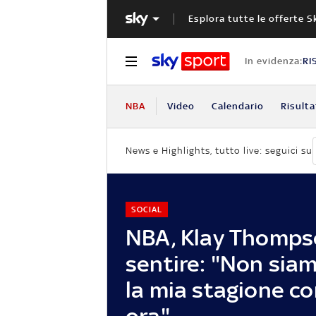
Esplora tutte le offerte S
In evidenza:
RI
NBA
Video
Calendario
Risulta
News e Highlights, tutto live: seguici su
SOCIAL
NBA, Klay Thompso
sentire: "Non siamo
la mia stagione c
ora"