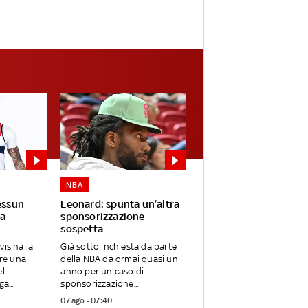
NBA
essun
Leonard: spunta un’altra
a
sponsorizzazione
sospetta
vis ha la
Già sotto inchiesta da parte
are una
della NBA da ormai quasi un
el
anno per un caso di
a...
sponsorizzazione...
07 ago - 07:40