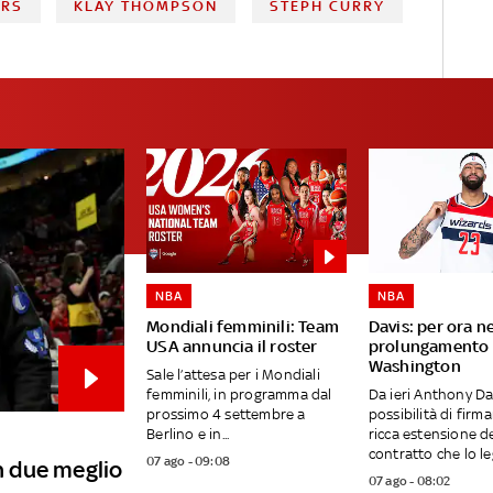
ORS
KLAY THOMPSON
STEPH CURRY
NBA
NBA
Mondiali femminili: Team
Davis: per ora n
USA annuncia il roster
prolungamento 
Washington
Sale l’attesa per i Mondiali
femminili, in programma dal
Da ieri Anthony Da
prossimo 4 settembre a
possibilità di firm
Berlino e in...
ricca estensione d
contratto che lo leg
07 ago - 09:08
in due meglio
07 ago - 08:02