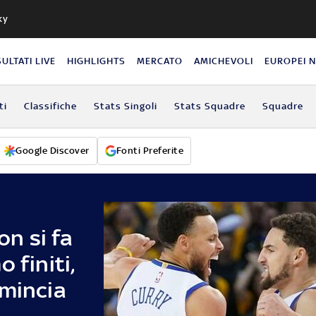
ky
SULTATI LIVE
HIGHLIGHTS
MERCATO
AMICHEVOLI
EUROPEI 
ti
Classifiche
Stats Singoli
Stats Squadre
Squadre
Google Discover
Fonti Preferite
n si fa
 finiti,
omincia