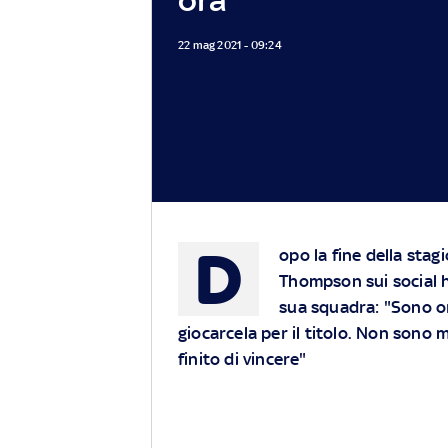
22 mag 2021 - 09:24
D
opo la fine della stag
Thompson sui social h
sua squadra: "Sono or
giocarcela per il titolo. Non sono
finito di vincere"