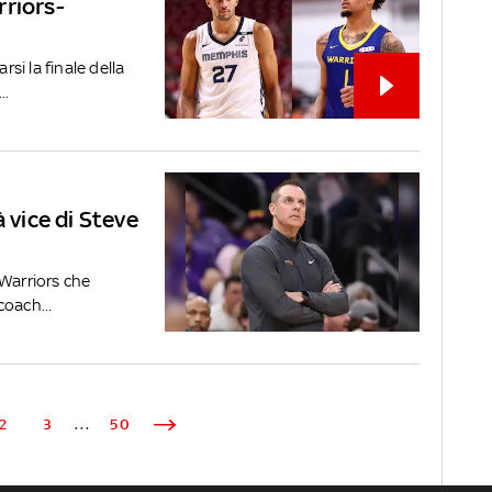
rriors-
i la finale della
..
 vice di Steve
 Warriors che
coach...
2
3
...
50