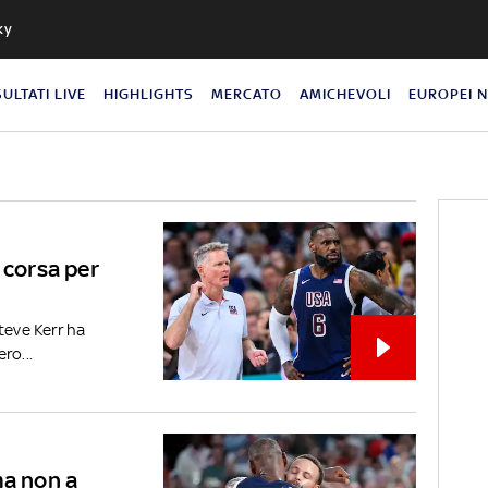
ky
SULTATI LIVE
HIGHLIGHTS
MERCATO
AMICHEVOLI
EUROPEI 
 corsa per
teve Kerr ha
ro...
ma non a