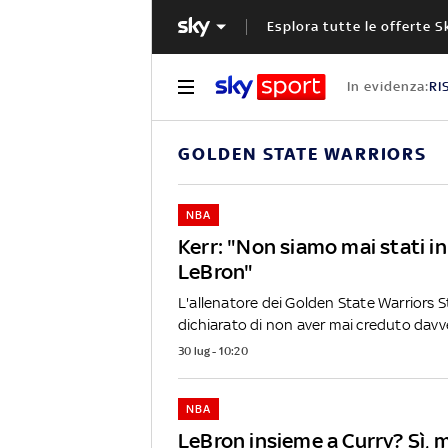
Esplora tutte le offerte S
In evidenza:
RI
GOLDEN STATE WARRIORS
NBA
Kerr: "Non siamo mai stati in
LeBron"
L'allenatore dei Golden State Warriors S
dichiarato di non aver mai creduto davve
30 lug - 10:20
NBA
LeBron insieme a Curry? Sì, 