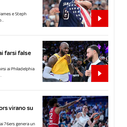
 James e Steph
...
 farsi false
rsi ai Philadelphia
.
ors virano su
ai 76ers genera un