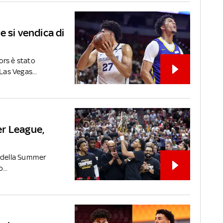
 si vendica di
ors è stato
as Vegas...
r League,
i della Summer
...