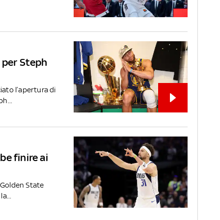
e per Steph
iato l’apertura di
h...
e finire ai
 Golden State
a...