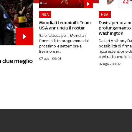
NBA
NBA
Mondiali femminili: Team
Davis: per ora n
USA annuncia il roster
prolungamento 
Washington
Sale l’attesa per i Mondiali
femminili, in programma dal
Da ieri Anthony Da
prossimo 4 settembre a
possibilità di firm
Berlino e in...
ricca estensione d
contratto che lo leg
07 ago - 09:08
in due meglio
07 ago - 08:02