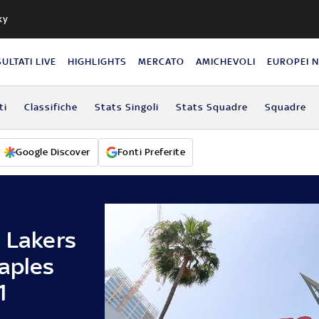
ky
SULTATI LIVE
HIGHLIGHTS
MERCATO
AMICHEVOLI
EUROPEI 
ti
Classifiche
Stats Singoli
Stats Squadre
Squadre
Google Discover
Fonti Preferite
s Lakers
taples
1