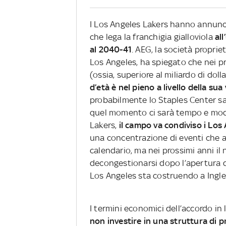
I Los Angeles Lakers hanno annunci
che lega la franchigia gialloviola
al
al 2040-41
. AEG, la società proprie
Los Angeles, ha spiegato che nei pr
(ossia, superiore al miliardo di doll
d’età è nel pieno a livello della sua 
probabilmente lo Staples Center sar
quel momento ci sarà tempo e modo
Lakers,
il campo va condiviso i Los
una concentrazione di eventi che al
calendario, ma nei prossimi anni 
decongestionarsi dopo l’apertura d
Los Angeles sta costruendo a Ingl
I termini economici dell’accordo in
non investire in una struttura di p