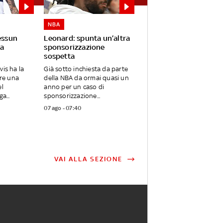
NBA
essun
Leonard: spunta un’altra
a
sponsorizzazione
sospetta
vis ha la
Già sotto inchiesta da parte
are una
della NBA da ormai quasi un
el
anno per un caso di
a...
sponsorizzazione...
07 ago - 07:40
VAI ALLA SEZIONE