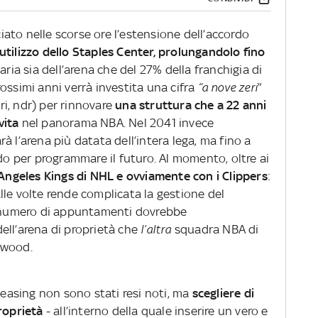
ato nelle scorse ore l’estensione dell’accordo
l’utilizzo dello Staples Center, prolungandolo fino
taria sia dell’arena che del 27% della franchigia di
ossimi anni verrà investita una cifra
“a nove zeri
”
ari, ndr) per rinnovare
una struttura che a 22 anni
vita
nel panorama NBA. Nel 2041 invece
à l’arena più datata dell’intera lega, ma fino a
 per programmare il futuro. Al momento, oltre ai
 Angeles Kings di NHL e ovviamente con i Clippers
:
le volte rende complicata la gestione del
il numero di appuntamenti dovrebbe
ell’arena di proprietà che
l’altra
squadra NBA di
ewood.
 leasing non sono stati resi noti, ma
scegliere di
roprietà
- all’interno della quale inserire un vero e