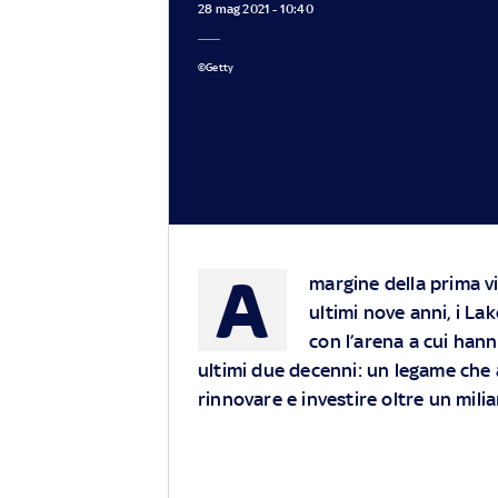
28 mag 2021 - 10:40
©Getty
A
margine della prima vi
ultimi nove anni, i La
con l’arena a cui hanno
ultimi due decenni: un legame che 
rinnovare e investire oltre un milia