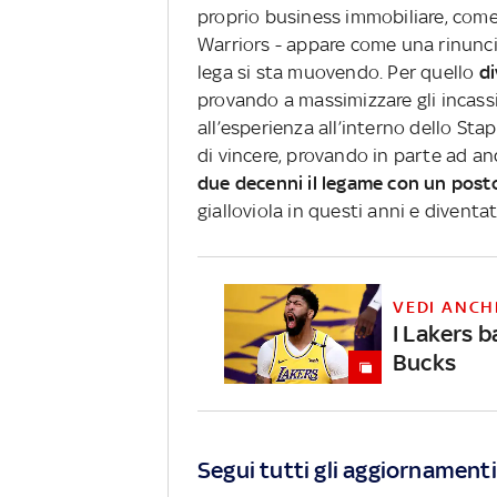
proprio business immobiliare, com
Warriors - appare come una rinuncia
lega si sta muovendo. Per quello
di
provando a massimizzare gli incassi 
all’esperienza all’interno dello S
di vincere, provando in parte ad a
due decenni il legame con un post
gialloviola in questi anni e diventa
VEDI ANCH
I Lakers b
Bucks
Segui tutti gli aggiornamenti