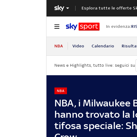
Esplora tutte le offerte S
In evidenza:
RI
NBA
Video
Calendario
Risulta
News e Highlights, tutto live: seguici su
NBA
NBA, i Milwaukee 
hanno trovato la l
tifosa speciale: Sh
Crow