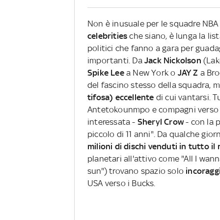
Non è inusuale per le squadre NB
celebrities
che siano, è lunga la lis
politici che fanno a gara per guada
importanti. Da
Jack Nickolson
(Lak
Spike Lee
a New York o
JAY Z
a Bro
del fascino stesso della squadra, 
tifosa) eccellente
di cui vantarsi. 
Antetokounmpo e compagni verso la 
interessata -
Sheryl Crow
- con la 
piccolo di 11 anni". Da qualche giorn
milioni di dischi venduti in tutto
planetari all'attivo come "All I wan
sun") trovano spazio solo
incoragg
USA verso i Bucks.