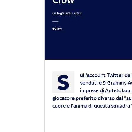
02 lug 2021 - 08:23
©Getty
S
ull'account Twitter del
venduti e 9 Grammy Awa
imprese di Antetokou
giocatore preferito diverso dal "s
cuore e l'anima di questa squadra