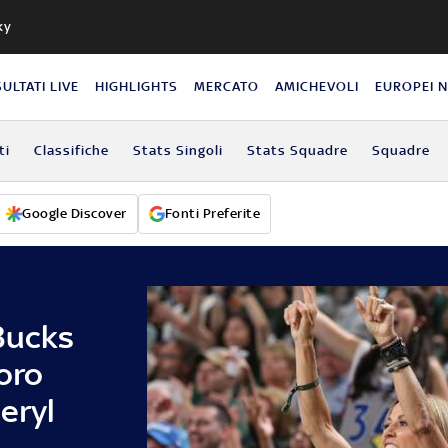
ky
SULTATI LIVE
HIGHLIGHTS
MERCATO
AMICHEVOLI
EUROPEI 
ti
Classifiche
Stats Singoli
Stats Squadre
Squadre
Google Discover
Fonti Preferite
Bucks
oro
eryl