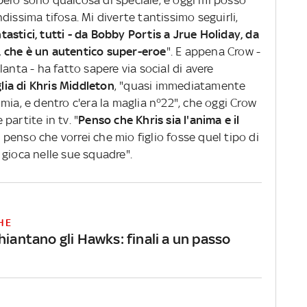
 però sono qualcosa di speciale, e oggi mi posso
dissima tifosa. Mi diverte tantissimo seguirli,
stici, tutti - da Bobby Portis a Jrue Holiday, da
 che è un autentico super-eroe
". E appena Crow -
anta - ha fatto sapere via social di avere
lia di Khris Middleton
, "quasi immediatamente
mia, e dentro c'era la maglia n°22", che oggi Crow
partite in tv. "
Penso che Khris sia l'anima e il
 penso che vorrei che mio figlio fosse quel tipo di
 gioca nelle sue squadre".
HE
hiantano gli Hawks: finali a un passo