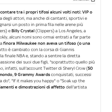
A
contare tra i propri tifosi alcuni volti noti: VIP o
ta degli attori, ma anche di cantanti, sportivi e
gnarsi un posto in prima fila nelle arene più
ers) e
Billy Crystal
(Clippers) a Los Angeles, a
okly, alcuni nomi sono ormai entrati a far parte
ma
finora Milwaukee non aveva un tifoso (o una
Tutto è cambiato con la corsa di Giannis
finale NBA e, stando a sentire la diretta
passione dei suoi due figli, "soprattutto quello più
o, infatti, sull'account Twitter di Sheryl Crow (
50
 il mondo, 9 Grammy Awards
conquistati, successi
na do", "If it makes you happy" o "Soak up the
iamenti e dimostrazioni di affetto
dell'artista