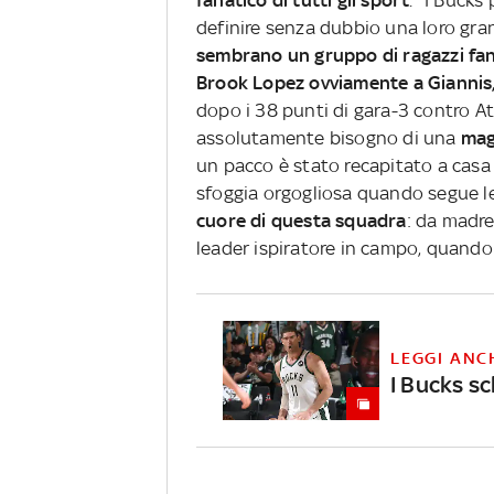
fanatico di tutti gli sport
. "I Bucks
definire senza dubbio una loro gran
sembrano un gruppo di ragazzi fanta
Brook Lopez ovviamente a Giannis,
dopo i 38 punti di gara-3 contro Atl
assolutamente bisogno di una
mag
un pacco è stato recapitato a casa 
sfoggia orgogliosa quando segue le 
cuore di questa squadra
: da madre
leader ispiratore in campo, quando
LEGGI ANC
I Bucks sc