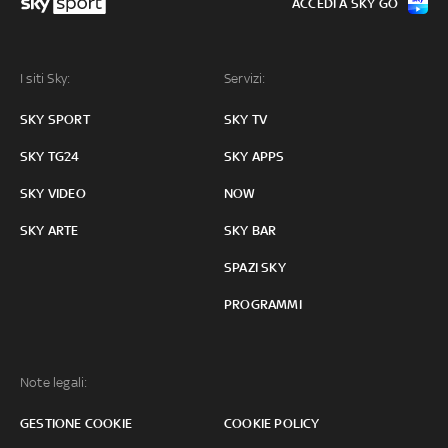
ACCEDI A SKY GO
I siti Sky:
Servizi:
SKY SPORT
SKY TV
SKY TG24
SKY APPS
SKY VIDEO
NOW
SKY ARTE
SKY BAR
SPAZI SKY
PROGRAMMI
Note legali:
GESTIONE COOKIE
COOKIE POLICY