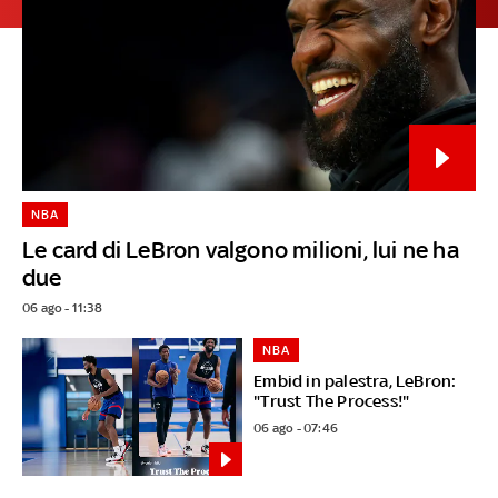
NBA
Le card di LeBron valgono milioni, lui ne ha
due
06 ago - 11:38
NBA
Embid in palestra, LeBron:
"Trust The Process!"
06 ago - 07:46