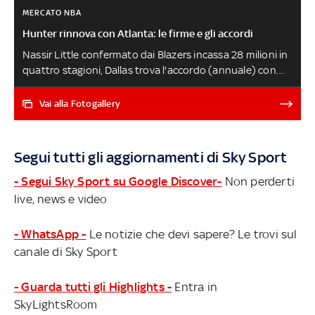
MERCATO NBA
Hunter rinnova con Atlanta: le firme e gli accordi
Nassir Little confermato dai Blazers incassa 28 milioni in
quattro stagioni, Dallas trova l'accordo (annuale) con
Facundo Campazzo, Memphis estende Brandon Clarke, i
Rockets rinnovano invece Kevin Porter Jr. Questi sono
Vai alla Fotogallery
soltanto gli ultimi contratti di una lunga lista di accordi
sottoscritti negli ultimi mesi. Di seguito l'elenco
completo delle firme I FREE AGENT RIMASTI
Segui tutti gli aggiornamenti di Sky Sport
- Segui Sky Sport su Google Discover-
Non perderti
live, news e video
- WhatsApp -
Le notizie che devi sapere? Le trovi sul
canale di Sky Sport
- Guarda tutti gli Highlights -
Entra in
SkyLightsRoom