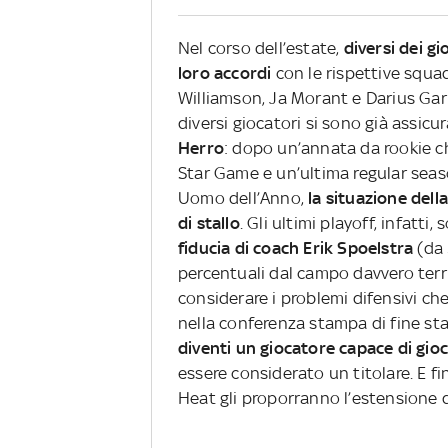
Nel corso dell’estate,
diversi dei gi
loro accordi
con le rispettive squad
Williamson, Ja Morant e Darius Ga
diversi giocatori si sono già assicur
Herro
: dopo un’annata da rookie c
Star Game e un’ultima regular seaso
Uomo dell’Anno,
la situazione dell
di stallo
. Gli ultimi playoff, infatti
fiducia di coach Erik Spoelstra
(da 
percentuali dal campo davvero terri
considerare i problemi difensivi c
nella conferenza stampa di fine s
diventi un giocatore capace di gi
essere considerato un titolare. E fi
Heat gli proporranno l’estensione d