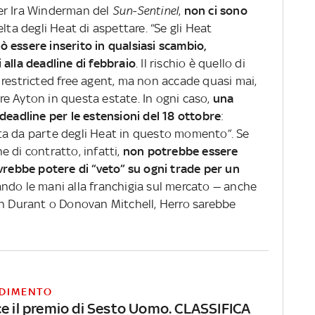
er Ira Winderman del
Sun-Sentinel
,
non ci sono
elta degli Heat di aspettare. “Se gli Heat
 essere inserito in qualsiasi scambio,
 alla deadline di febbraio
. Il rischio è quello di
 restricted free agent, ma non accade quasi mai,
e Ayton in questa estate. In ogni caso,
una
deadline per le estensioni del 18 ottobre
:
ta da parte degli Heat in questo momento”. Se
 di contratto, infatti,
non potrebbe essere
avrebbe potere di “veto” su ogni trade per un
ndo le mani alla franchigia sul mercato — anche
in Durant o Donovan Mitchell, Herro sarebbe
DIMENTO
ce il premio di Sesto Uomo. CLASSIFICA