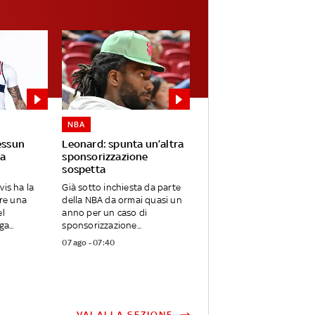
NBA
essun
Leonard: spunta un’altra
a
sponsorizzazione
sospetta
vis ha la
Già sotto inchiesta da parte
are una
della NBA da ormai quasi un
el
anno per un caso di
a...
sponsorizzazione...
07 ago - 07:40
VAI ALLA SEZIONE