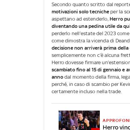
Secondo quanto scritto dal report
motivazioni solo tecniche
per la sc
aspettano ad estenderlo,
Herro può
diventando una pedina utile da qui
perderlo nell’estate del 2023 come
come dimostra la vicenda di Deandr
decisione non arriverà prima della 
semplicemente non c’è alcuna fret
Herro dovesse firmare un’estensione
scambiato fino al 15 di gennaio e 
anno
dal momento della firma, lega
perché, in caso di scambio per Kev
certamente incluso nella trade.
APPROFON
Herro vin