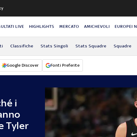
ky
SULTATI LIVE
HIGHLIGHTS
MERCATO
AMICHEVOLI
EUROPEI 
ti
Classifiche
Stats Singoli
Stats Squadre
Squadre
Google Discover
Fonti Preferite
hé i
anno
e Tyler