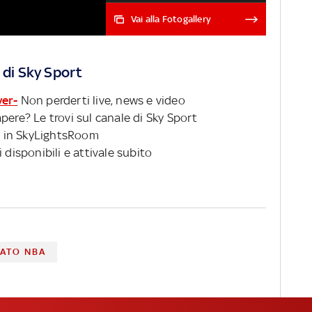
importante come P.J. Tucker,
Vai alla Fotogallery
per cui attenzione ai Miami
Heat che sembrano la
squadra più indicata a
 di Sky Sport
piazzare il prossimo grande
colpo di mercato FREE
ver-
Non perderti live, news e video
AGENCY 2022: TUTTE LE
pere? Le trovi sul canale di Sky Sport
FIRME E GLI SCAMBI FINORA
 in SkyLightsRoom
CONCLUSI
 disponibili e attivale subito
ATO NBA