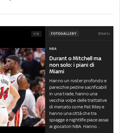
©Getty
FOTOGALLERY
1/9
NBA
Durant o Mitchell ma
non solo: i piani di
Miami
Hanno un roster profondo e
parecchie pedine sacrificabili
in una trade, hanno una
vecchia volpe delle trattative
di mercato come Pat Riley e
hanno una città che tra
spiagge e nightlife piace assai
ai giocatori NBA. Hanno
anche perso una pedina