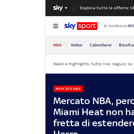
Esplora tutte le offerte S
In evidenza:
RI
NBA
Video
Calendario
Risulta
News e Highlights, tutto live: seguici su
MERCATO NBA
Mercato NBA, perc
Miami Heat non h
fretta di estender
Herro