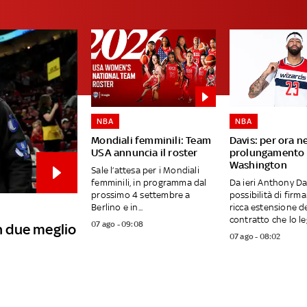
NBA
NBA
Mondiali femminili: Team
Davis: per ora n
USA annuncia il roster
prolungamento 
Washington
Sale l’attesa per i Mondiali
femminili, in programma dal
Da ieri Anthony Da
prossimo 4 settembre a
possibilità di firm
Berlino e in...
ricca estensione d
contratto che lo leg
07 ago - 09:08
in due meglio
07 ago - 08:02