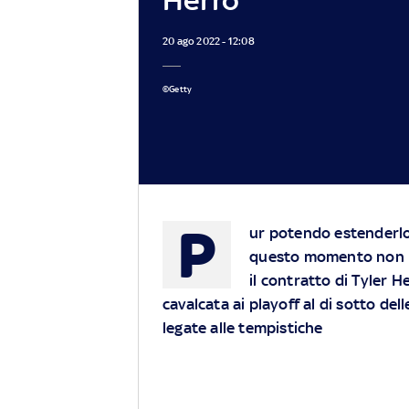
20 ago 2022 - 12:08
©Getty
P
ur potendo estenderlo s
questo momento non ha
il contratto di Tyler H
cavalcata ai playoff al di sotto de
legate alle tempistiche