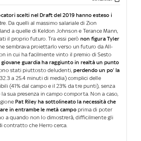
ocatori scelti nel Draft del 2019 hanno esteso i
re. Da quelli al massimo salariale di Zion
rland a quelle di Keldon Johnson e Terance Mann,
ati il proprio futuro. Tra essi però
non figura
Tyler
he sembrava proiettarlo verso un futuro da All-
n in cui ha facilmente vinto il premio di Sesto
a giovane guardia ha raggiunto in realtà un punto
, sono stati piuttosto deludenti,
perdendo un po’ la
32.3 a 25.4 minuti di media) complici delle
bili (41% dal campo e il 23% da tre punti), senza
he la sua presenza in campo comporta. Non a caso,
tagione
Pat Riley ha sottolineato la necessità che
ocare in entrambe le metà campo
prima di poter
no a quando non lo dimostrerà, difficilmente gli
i contratto che Herro cerca.