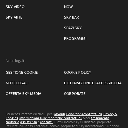
SKY VIDEO
NOW
SKY ARTE
SKY BAR
SPAZI SKY
PROGRAMMI
Note legali:
GESTIONE COOKIE
COOKIE POLICY
NOTE LEGALI
DICHIARAZIONE DI ACCESSIBILITÀ
OFFERTA SKY MEDIA
CORPORATE
Per il consumatore clicca qui per i
Moduli, Condizioni contrattuali
,
Privacy &
Cookies
,
informazioni sulle modifiche contrattuali
o per
trasparenza
tariffaria
,
assistenza
e
contatti
. Tutti i marchi Sky e i diritti di proprietà
intellettuale in essi contenuti, sono di proprietà di Sky international AG e sono