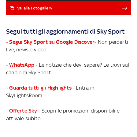
del 2022. Manu Ginobili, Tim Hardaway, Swin Cash, Bob
Huggins, Del Harris, Lindsay Whalen, Marianne Stanley,
Vai alla Fotogallery
Theresa Shank Grentz e George Karl sono stati
ufficialmente inseriti nell'arca della gloria che celebra i
personaggi più importanti della storia della
Segui tutti gli aggiornamenti di Sky Sport
pallacanestro. Ecco le foto della serata
- Segui Sky Sport su Google Discover-
Non perderti
live, news e video
- WhatsApp -
Le notizie che devi sapere? Le trovi sul
canale di Sky Sport
- Guarda tutti gli Highlights -
Entra in
SkyLightsRoom
- Offerte Sky -
Scopri le promozioni disponibili e
attivale subito