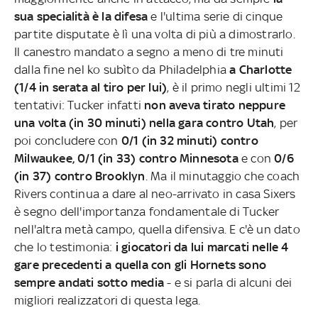
sua specialità è la difesa
e l'ultima serie di cinque
partite disputate è lì una volta di più a dimostrarlo.
Il canestro mandato a segno a meno di tre minuti
dalla fine nel ko subìto da Philadelphia
a Charlotte
(1/4 in serata al tiro per lui)
, è il primo negli ultimi 12
tentativi: Tucker infatti
non aveva tirato neppure
una volta (in 30 minuti) nella gara contro Utah
, per
poi concludere con
0/1 (in 32 minuti) contro
Milwaukee, 0/1 (in 33) contro Minnesota
e con
0/6
(in 37) contro Brooklyn
. Ma il minutaggio che coach
Rivers continua a dare al neo-arrivato in casa Sixers
è segno dell'importanza fondamentale di Tucker
nell'altra metà campo, quella difensiva. E c'è un dato
che lo testimonia:
i giocatori da lui marcati nelle 4
gare precedenti a quella con gli Hornets sono
sempre andati sotto media
- e si parla di alcuni dei
migliori realizzatori di questa lega.