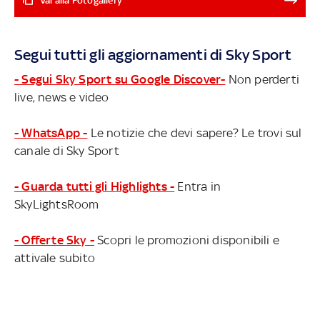
Vai alla Fotogallery
Kings che vanno ko ad Atlanta contro un Trae Young da
35 punti. Nikola Jokic trascina Denver alla vittoria all’OT
contro OKC, Brooklyn passa a Toronto, Cleveland fa
Segui tutti gli aggiornamenti di Sky Sport
quattro in fila in casa, Philadelphia causa assenze perde
in trasferta a Charlotte: risultati e highlights delle 12
- Segui Sky Sport su Google Discover-
Non perderti
partite della notte NBA
live, news e video
- WhatsApp -
Le notizie che devi sapere? Le trovi sul
canale di Sky Sport
- Guarda tutti gli Highlights -
Entra in
SkyLightsRoom
- Offerte Sky -
Scopri le promozioni disponibili e
attivale subito