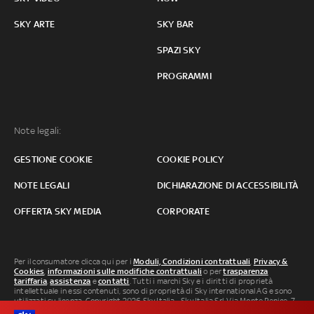
SKY ARTE
SKY BAR
SPAZI SKY
PROGRAMMI
Note legali:
GESTIONE COOKIE
COOKIE POLICY
NOTE LEGALI
DICHIARAZIONE DI ACCESSIBILITÀ
OFFERTA SKY MEDIA
CORPORATE
Per il consumatore clicca qui per i
Moduli, Condizioni contrattuali
,
Privacy &
Cookies
,
informazioni sulle modifiche contrattuali
o per
trasparenza
tariffaria
,
assistenza
e
contatti
. Tutti i marchi Sky e i diritti di proprietà
intellettuale in essi contenuti, sono di proprietà di Sky international AG e sono
utilizzati su licenza. Copyright 2026 Sky Italia - Sky Italia Srl Via Monte Penice, 7 -
20138 Milano P.IVA 04619241005. SkyTG24: ISSN 3035-1537 e SkySport: ISSN