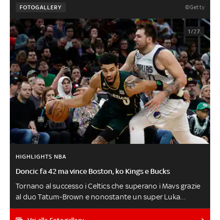
©Getty
FOTOGALLERY
1/27
HIGHLIGHTS NBA
Doncic fa 42 ma vince Boston, ko Kings e Bucks
Tornano al successo i Celtics che superano i Mavs grazie
al duo Tatum-Brown e nonostante un super Luka
Doncic da 42 punti, perde in volata Milwaukee contro
Chicago, si interrompe a sette la striscia di successi dei