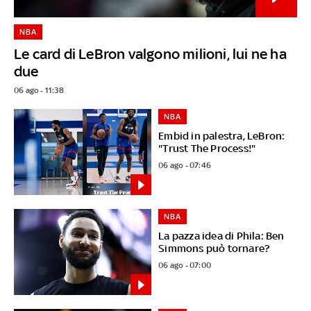
NBA
Le card di LeBron valgono milioni, lui ne ha
due
06 ago - 11:38
NBA
Embid in palestra, LeBron:
"Trust The Process!"
06 ago - 07:46
NBA
La pazza idea di Phila: Ben
Simmons può tornare?
06 ago - 07:00