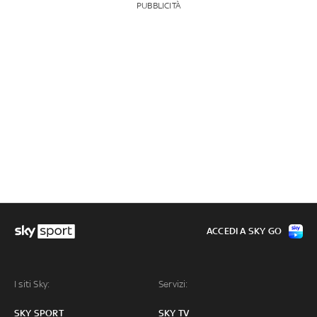
PUBBLICITÀ
ACCEDI A SKY GO
I siti Sky:
Servizi:
SKY SPORT
SKY TV