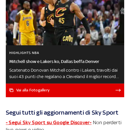
HIGHLIGHTS NBA
Mitchell show e Lakers ko, Dallas beffa Denver
Scatenato Donovan Mitchell contro i Lakers, travolti dai
suoi 43 punti che regalano a Cleveland il miglior record
casalingo dell’intera NBA (11-1): niente da fare per
LeBron James, il grande ex di giornata autore di 21 punti
Vai alla Fotogallery
e 17 rimbalzi in un match in cui la squadra di Los Angeles
perde Anthony Davis causa influenza. Detroit si
infiamma nella ripresa e batte a domicilio Miami, Dallas
Segui tutti gli aggiornamenti di Sky Sport
guidata da un Luka Doncic in tripla doppia (22 punti, 10
rimbalzi e 12 assist) supera in volata Denver
- Segui Sky Sport su Google Discover-
Non perderti
live, news e video