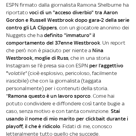
ESPN firmato dalla giornalista Ramona Shelburne ha
riportato
voci di un "acceso diverbio" tra Aaron
Gordon e Russell Westbrook dopo gara-2 della serie
contro gli LA Clippers
, con un giocatore anonimo dei
Nuggets che ha
definito "immaturo" il
comportamento del 37enne Westbrook
. Un report
che però non è piaciuto per niente a
Nina
Westbrook, moglie di Russ
, che in una storia
Instagram se l’è presa sia con ESPN
per l’aggettivo
"
volatile"
(cioè esplosivo, pericoloso, facilmente
irascibile) che con la giornalista (taggata
personalmente) per i contenuti della storia.
"
Ramona questo è un lavoro sporco
. Come hai
potuto condividere e diffondere così tante bugie a
caso, senza motivo e con tanta convinzione.
Stai
usando il nome di mio marito per clickbait durante i
playoff, il che è ridicolo
. Fidati di me, conosco
letteralmente tutto quello che succede.