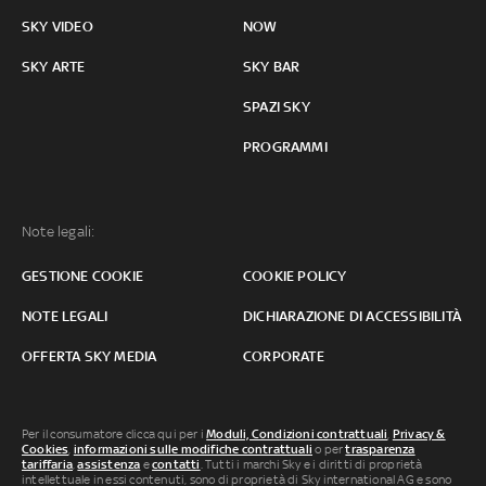
SKY VIDEO
NOW
SKY ARTE
SKY BAR
SPAZI SKY
PROGRAMMI
Note legali:
GESTIONE COOKIE
COOKIE POLICY
NOTE LEGALI
DICHIARAZIONE DI ACCESSIBILITÀ
OFFERTA SKY MEDIA
CORPORATE
Per il consumatore clicca qui per i
Moduli, Condizioni contrattuali
,
Privacy &
Cookies
,
informazioni sulle modifiche contrattuali
o per
trasparenza
tariffaria
,
assistenza
e
contatti
. Tutti i marchi Sky e i diritti di proprietà
intellettuale in essi contenuti, sono di proprietà di Sky international AG e sono