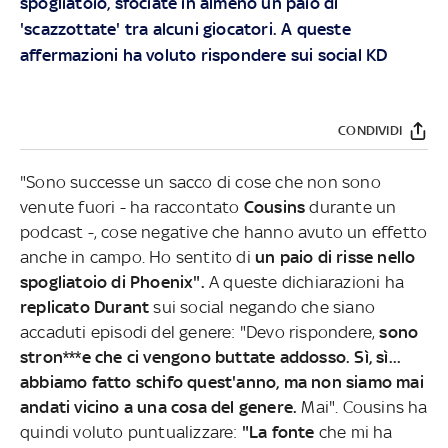
spogliatoio, sfociate in almeno un paio di
'scazzottate' tra alcuni giocatori. A queste
affermazioni ha voluto rispondere sui social KD
CONDIVIDI
"Sono successe un sacco di cose che non sono
venute fuori - ha raccontato
Cousins
durante un
podcast -, cose negative che hanno avuto un effetto
anche in campo. Ho sentito di
un paio di risse nello
spogliatoio di Phoenix".
A queste dichiarazioni ha
replicato Durant
sui social negando che siano
accaduti episodi del genere: "Devo rispondere,
sono
stron***e che ci vengono buttate addosso. Sì, sì...
abbiamo fatto schifo quest'anno, ma non siamo mai
andati vicino a una cosa del genere.
Mai". Cousins ha
quindi voluto puntualizzare:
"La fonte
che mi ha