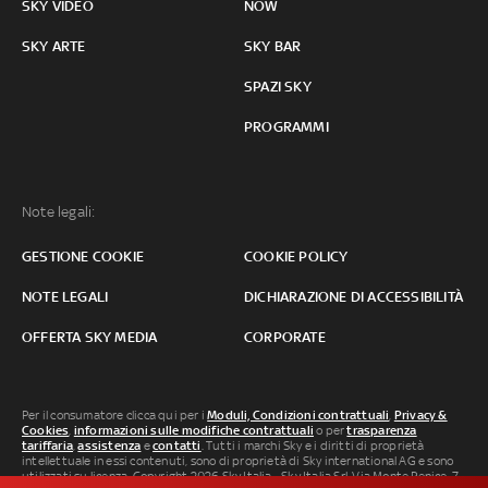
SKY VIDEO
NOW
SKY ARTE
SKY BAR
SPAZI SKY
PROGRAMMI
Note legali:
GESTIONE COOKIE
COOKIE POLICY
NOTE LEGALI
DICHIARAZIONE DI ACCESSIBILITÀ
OFFERTA SKY MEDIA
CORPORATE
Per il consumatore clicca qui per i
Moduli, Condizioni contrattuali
,
Privacy &
Cookies
,
informazioni sulle modifiche contrattuali
o per
trasparenza
tariffaria
,
assistenza
e
contatti
. Tutti i marchi Sky e i diritti di proprietà
intellettuale in essi contenuti, sono di proprietà di Sky international AG e sono
utilizzati su licenza. Copyright 2026 Sky Italia - Sky Italia Srl Via Monte Penice, 7 -