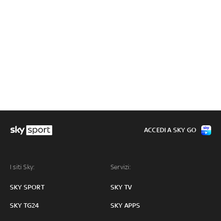
ACCEDI A SKY GO
I siti Sky:
Servizi:
SKY SPORT
SKY TV
SKY TG24
SKY APPS