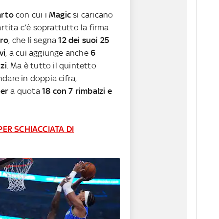
arto
con cui i
Magic
si caricano
artita c’è soprattutto la firma
ro
, che lì segna
12 dei suoi 25
vi
, a cui aggiunge anche
6
zi
. Ma è tutto il quintetto
dare in doppia cifra,
er
a quota
18 con 7 rimbalzi e
ER SCHIACCIATA DI