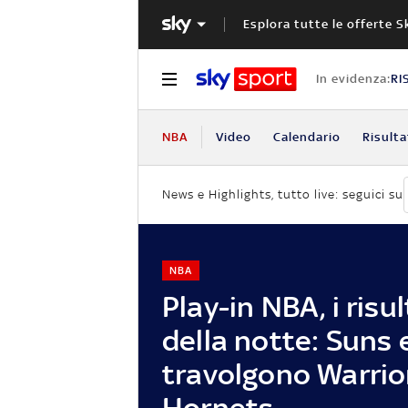
Esplora tutte le offerte S
In evidenza:
RI
NBA
Video
Calendario
Risulta
News e Highlights, tutto live: seguici su
NBA
Play-in NBA, i risul
della notte: Suns 
travolgono Warrio
Hornets