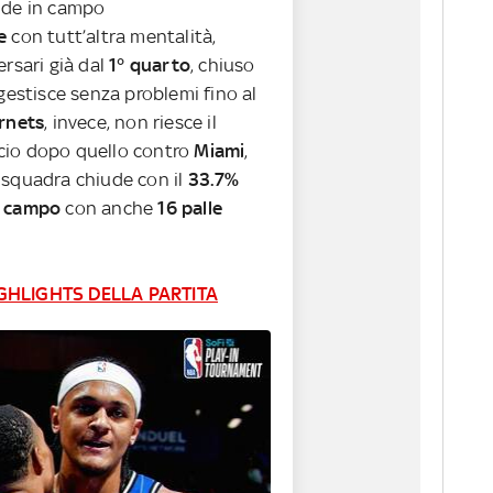
nde in campo
e
con tutt’altra mentalità,
ersari già dal
1° quarto
, chiuso
 gestisce senza problemi fino al
rnets
, invece, non riesce il
cio dopo quello contro
Miami
,
 squadra chiude con il
33.7%
l campo
con anche
16 palle
GHLIGHTS DELLA PARTITA