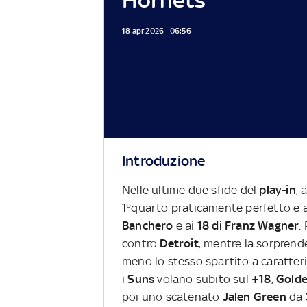
18 apr 2026 - 06:56
Introduzione
Nelle ultime due sfide del
play-in
, 
1°quarto praticamente perfetto e a
Banchero
e ai
18 di Franz Wagner
.
contro
Detroit
, mentre la sorprend
meno lo stesso spartito a caratteri
i
Suns
volano subito sul
+18
,
Golde
poi uno scatenato
Jalen Green
da