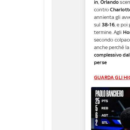
in
,
Orlando
sce
contro
Charlott
annienta gli avv
sul
38-16
, e poi
termine. Agli
Ho
secondo colpac
anche perché la
complessivo da
perse
GUARDA GLI HI