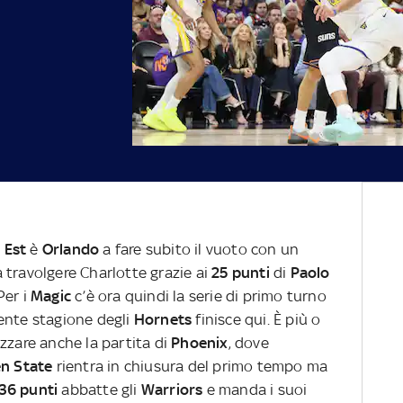
a
Est
è
Orlando
a fare subito il vuoto con un
 travolgere Charlotte grazie ai
25 punti
di
Paolo
 Per i
Magic
c’è ora quindi la serie di primo turno
ente stagione degli
Hornets
finisce qui. È più o
zzare anche la partita di
Phoenix
, dove
n State
rientra in chiusura del primo tempo ma
36 punti
abbatte gli
Warriors
e manda i suoi