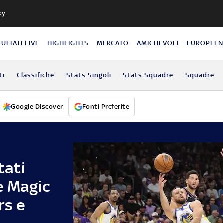
ky
SULTATI LIVE
HIGHLIGHTS
MERCATO
AMICHEVOLI
EUROPEI 
ti
Classifiche
Stats Singoli
Stats Squadre
Squadre
Google Discover
Fonti Preferite
tati
e Magic
rs e