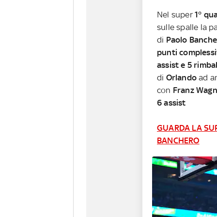
Nel super
1° qu
sulle spalle la p
di
Paolo Banche
punti complessi
assist e 5 rimbal
di
Orlando
ad an
con
Franz Wagn
6 assist
GUARDA LA SUP
BANCHERO