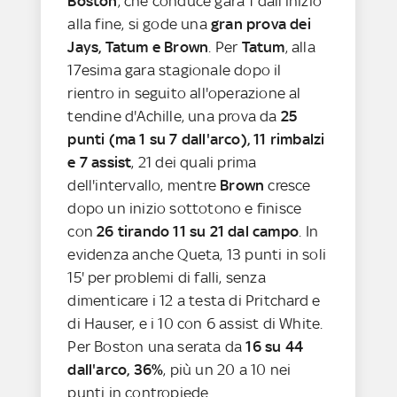
Boston
, che conduce gara 1 dall'inizio
alla fine, si gode una
gran prova dei
Jays, Tatum e Brown
. Per
Tatum
, alla
17esima gara stagionale dopo il
rientro in seguito all'operazione al
tendine d'Achille, una prova da
25
punti (ma 1 su 7 dall'arco), 11 rimbalzi
e 7 assist
, 21 dei quali prima
dell'intervallo, mentre
Brown
cresce
dopo un inizio sottotono e finisce
con
26 tirando 11 su 21 dal campo
. In
evidenza anche Queta, 13 punti in soli
15' per problemi di falli, senza
dimenticare i 12 a testa di Pritchard e
di Hauser, e i 10 con 6 assist di White.
Per Boston una serata da
16 su 44
dall'arco, 36%
, più un 20 a 10 nei
punti in contropiede