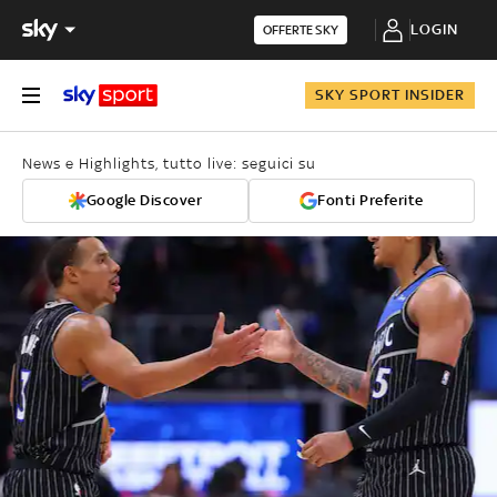
LOGIN
OFFERTE SKY
SKY SPORT INSIDER
News e Highlights, tutto live: seguici su
Google Discover
Fonti Preferite