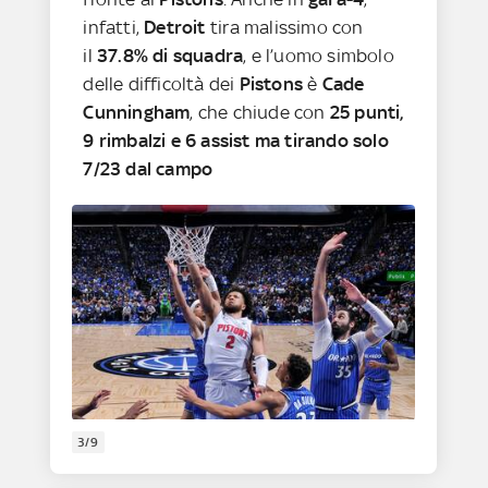
infatti,
Detroit
tira malissimo con
il
37.8% di squadra
, e l’uomo simbolo
delle difficoltà dei
Pistons
è
Cade
Cunningham
, che chiude con
25 punti,
9 rimbalzi e 6 assist ma tirando solo
7/23 dal campo
3/9