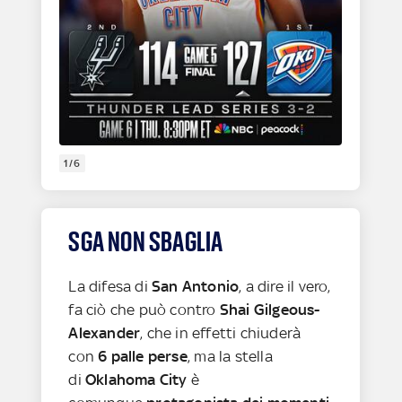
1/6
SGA NON SBAGLIA
La difesa di
San Antonio
, a dire il vero,
fa ciò che può contro
Shai Gilgeous-
Alexander
, che in effetti chiuderà
con
6 palle perse
, ma la stella
di
Oklahoma City
è