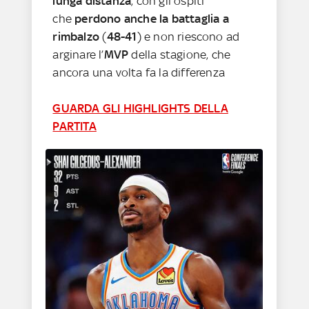
lunga distanza
, con gli ospiti
che
perdono anche la battaglia a
rimbalzo
(
48-41
) e non riescono ad
arginare l’
MVP
della stagione, che
ancora una volta fa la differenza
GUARDA GLI HIGHLIGHTS DELLA
PARTITA