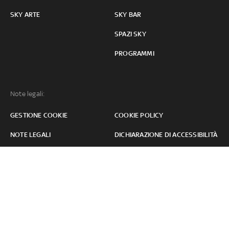
SKY ARTE
SKY BAR
SPAZI SKY
PROGRAMMI
Note legali:
GESTIONE COOKIE
COOKIE POLICY
NOTE LEGALI
DICHIARAZIONE DI ACCESSIBILITÀ
OFFERTA SKY MEDIA
CORPORATE
Per il consumatore clicca qui per i
Moduli, Condizioni contrattuali
,
Privacy &
Cookies
,
informazioni sulle modifiche contrattuali
o per
trasparenza
tariffaria
,
assistenza
e
contatti
. Tutti i marchi Sky e i diritti di proprietà
intellettuale in essi contenuti, sono di proprietà di Sky international AG e sono
utilizzati su licenza. Copyright 2026 Sky Italia - Sky Italia Srl Via Monte Penice, 7 -
20138 Milano P.IVA 04619241005. SkyTG24: ISSN 3035-1537 e SkySport: ISSN