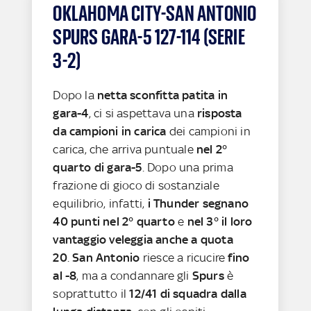
OKLAHOMA CITY-SAN ANTONIO
SPURS GARA-5 127-114 (SERIE
3-2)
Dopo la
netta sconfitta patita in
gara-4
, ci si aspettava una
risposta
da campioni in carica
dei campioni in
carica, che arriva puntuale
nel 2°
quarto di gara-5
. Dopo una prima
frazione di gioco di sostanziale
equilibrio, infatti,
i Thunder segnano
40 punti nel 2° quarto
e
nel 3° il loro
vantaggio veleggia anche a quota
20
.
San Antonio
riesce a ricucire
fino
al -8
, ma a condannare gli
Spurs
è
soprattutto il
12/41 di squadra dalla