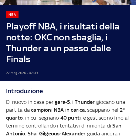
NBA
Playoff NBA, i risultati della
notte: OKC non sbaglia, i
Thunder a un passo dalle
Finals
27 mag 2026 - 07:03
Introduzione
Di nuovo in casa per
gara-5
, i
Thunder
giocano una
partita da
campioni NBA in carica
, scappano nel
2°
quarto
, in cui segnano
40 punti
, e gestiscono fino al
termine controllando i tentativi di rimonta di
San
Antonio
.
Shai Gilgeous-Alexander
guida ancora i