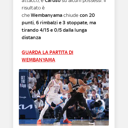
attacco, e
Caruso
su alcuni possessi. Il
risultato è
che
Wembanyama
chiude
con 20
punti, 6 rimbalzi e 3 stoppate, ma
tirando 4/15 e 0/5 dalla lunga
distanza
GUARDA LA PARTITA DI
WEMBANYAMA