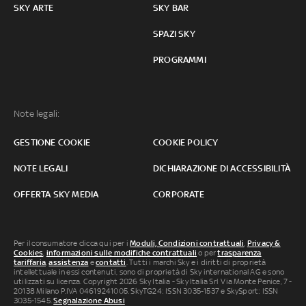
SKY ARTE
SKY BAR
SPAZI SKY
PROGRAMMI
Note legali:
GESTIONE COOKIE
COOKIE POLICY
NOTE LEGALI
DICHIARAZIONE DI ACCESSIBILITÀ
OFFERTA SKY MEDIA
CORPORATE
Per il consumatore clicca qui per i
Moduli, Condizioni contrattuali
,
Privacy &
Cookies
,
informazioni sulle modifiche contrattuali
o per
trasparenza
tariffaria
,
assistenza
e
contatti
. Tutti i marchi Sky e i diritti di proprietà
intellettuale in essi contenuti, sono di proprietà di Sky international AG e sono
utilizzati su licenza. Copyright 2026 Sky Italia - Sky Italia Srl Via Monte Penice, 7 -
20138 Milano P.IVA 04619241005. SkyTG24: ISSN 3035-1537 e SkySport: ISSN
3035-1545.
Segnalazione Abusi