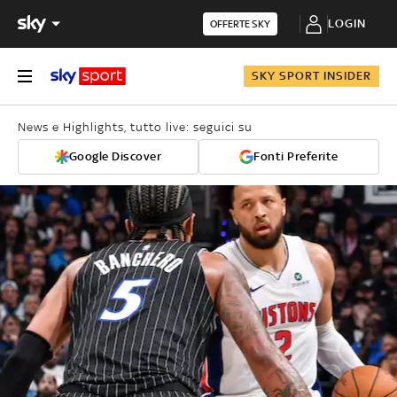
LOGIN
OFFERTE SKY
SKY SPORT INSIDER
News e Highlights, tutto live: seguici su
Google Discover
Fonti Preferite