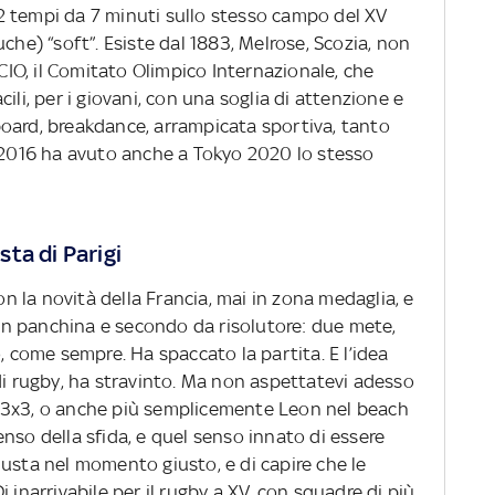
n 2 tempi da 7 minuti sullo stesso campo del XV
che) “soft”. Esiste dal 1883, Melrose, Scozia, non
O, il Comitato Olimpico Internazionale, che
ili, per i giovani, con una soglia di attenzione e
oard, breakdance, arrampicata sportiva, tanto
l 2016 ha avuto anche a Tokyo 2020 lo stesso
ta di Parigi
con la novità della Francia, mai in zona medaglia, e
n panchina e secondo da risolutore: due mete,
, come sempre. Ha spaccato la partita. E l’idea
di rugby, ha stravinto. Ma non aspettatevi adesso
 3x3, o anche più semplicemente Leon nel beach
 senso della sfida, e quel senso innato di essere
 giusta nel momento giusto, e di capire che le
 inarrivabile per il rugby a XV, con squadre di più