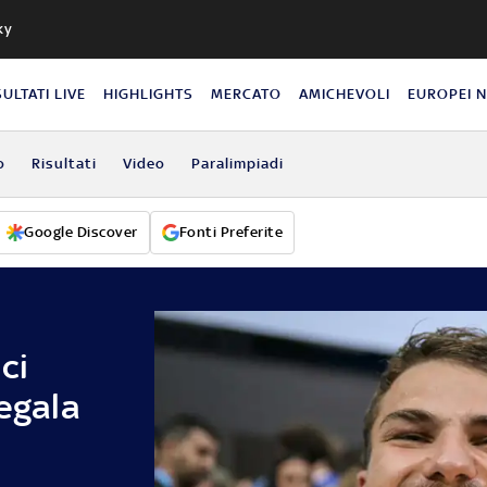
ky
SULTATI LIVE
HIGHLIGHTS
MERCATO
AMICHEVOLI
EUROPEI 
o
Risultati
Video
Paralimpiadi
Google Discover
Fonti Preferite
ci
regala