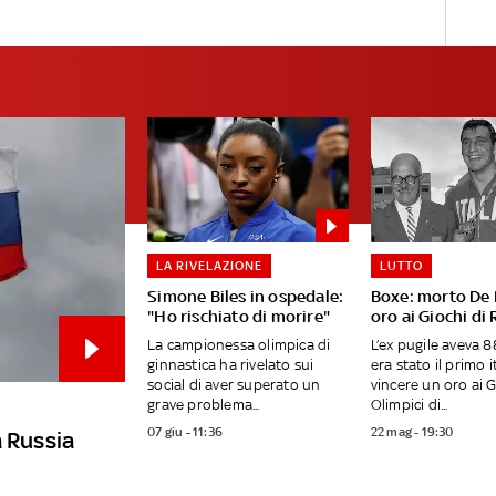
LA RIVELAZIONE
LUTTO
Simone Biles in ospedale:
Boxe: morto De P
"Ho rischiato di morire"
oro ai Giochi di
La campionessa olimpica di
L’ex pugile aveva 8
ginnastica ha rivelato sui
era stato il primo i
social di aver superato un
vincere un oro ai G
grave problema...
Olimpici di...
07 giu - 11:36
22 mag - 19:30
la Russia