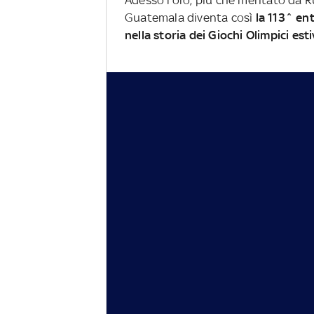
Adesso l'oro, più che meritato da R
Guatemala diventa così
la 113^ en
nella storia dei Giochi Olimpici esti