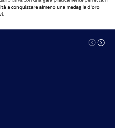
uano Oliva con una gara praticamente perfetta. Il
tità a conquistare almeno una medaglia d'oro
vi.