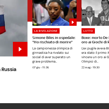
LA RIVELAZIONE
LUTTO
Simone Biles in ospedale:
Boxe: morto De P
"Ho rischiato di morire"
oro ai Giochi di
La campionessa olimpica di
L’ex pugile aveva 8
ginnastica ha rivelato sui
era stato il primo i
social di aver superato un
vincere un oro ai G
grave problema...
Olimpici di...
07 giu - 11:36
22 mag - 19:30
la Russia