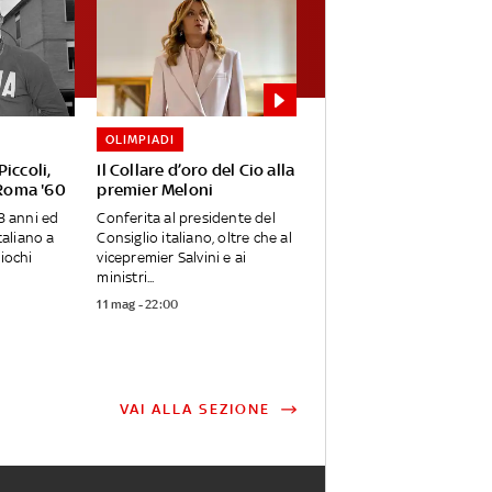
OLIMPIADI
iccoli,
Il Collare d’oro del Cio alla
 Roma '60
premier Meloni
8 anni ed
Conferita al presidente del
taliano a
Consiglio italiano, oltre che al
iochi
vicepremier Salvini e ai
ministri...
11 mag - 22:00
VAI ALLA SEZIONE