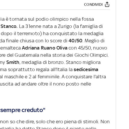
CONDIVIDI
lia è tornata sul podio olimpico nella fossa
 Stanco.
La 31enne nata a Zurigo (la famiglia di
ra dopo il terremoto) ha conquistato la medaglia
a finale chiusa con lo score di
40/50
. Meglio di
atemalteca
Adriana Ruano Oliva
con 45/50, nuovo
re del Guatemala nella storia dei Giochi Olimpici.
nny
Smith
, medaglia di bronzo. Stanco migliora
ma soprattutto regala all'Italia la
sedicesima
al maschile e 2 al femminile. A conquistare l'altra
iuscita ad andare oltre il nono posto nelle
o sempre creduto"
 non so che dire, solo che ero piena di stimoli. Non
medaglia ha detto Stanco dopo il pianto nelle