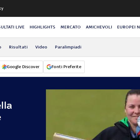
ky
SULTATI LIVE
HIGHLIGHTS
MERCATO
AMICHEVOLI
EUROPEI 
o
Risultati
Video
Paralimpiadi
Google Discover
Fonti Preferite
lla
e