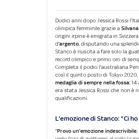
Dodici anni dopo Jessica Rossi l'Ita
olimpica femminile grazie a
Silvana
origini irpine è emigrata in Svizze
d'
argento
, disputando una splendid
Stanco è riuscita a fare solo la gu
record olimpico e primo oro di semp
Completa il podio l'australiana Pe
così il quinto posto di Tokyo 2020, 
medaglia di sempre nella fossa:
14 
era stata Jessica Rossi che non è r
qualificazioni.
L'emozione di Stanco: "Ci h
"
Provo un'emozione indescrivibile
,
vedo l'ora di mettermi al collo la 