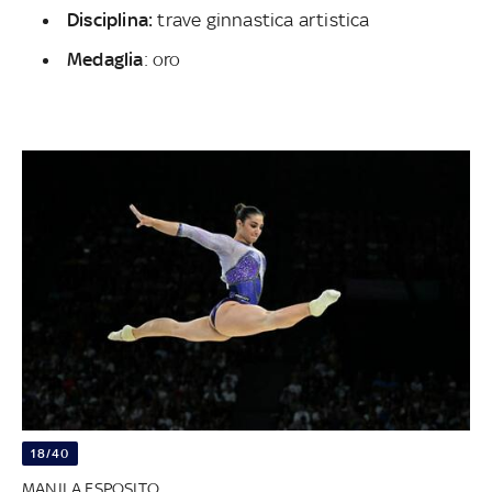
Disciplina:
trave ginnastica artistica
Medaglia
: oro
18/40
MANILA ESPOSITO