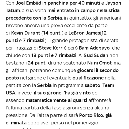
Con
Joel Embiid in panchina per 40 minuti
e
Jayson
Tatum
, a sua volta
mai entrato in campo nella sfida
precedente con la Serbia
, in quintetto, gli americani
trovano ancora una prova eccellente da parte
di
Kevin Durant
(
14 punti
) e
LeBron James
(
12
punti
e
7 rimbalzi
). Il grande protagonista di serata
per i ragazzi di
Steve Kerr
è però
Bam Adebayo
, che
chiude con
18 punti e 7 rimbalzi
. Al
Sud Sudan
non
bastano i
24 punti
di uno scatenato
Nuni Omot
, ma
gli africani potranno comunque
giocarsi il secondo
posto
nel girone e l’eventuale
qualificazione
nella
partita con la
Serbia
in programma
sabato
.
Team
USA
, invece,
il suo girone l’ha già vinto
ed
essendo
matematicamente ai quarti
affronterà
l’ultima partita della fase a gironi senza alcuna
pressione. Dall’altra parte ci sarà
Porto Rico
,
già
eliminata
dopo aver perso nel pomeriggio