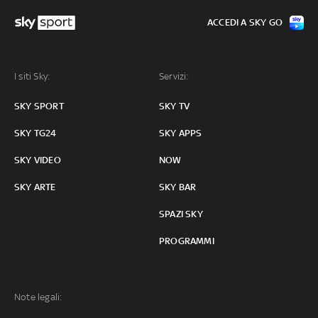
ACCEDI A SKY GO
I siti Sky:
Servizi:
SKY SPORT
SKY TV
SKY TG24
SKY APPS
SKY VIDEO
NOW
SKY ARTE
SKY BAR
SPAZI SKY
PROGRAMMI
Note legali: