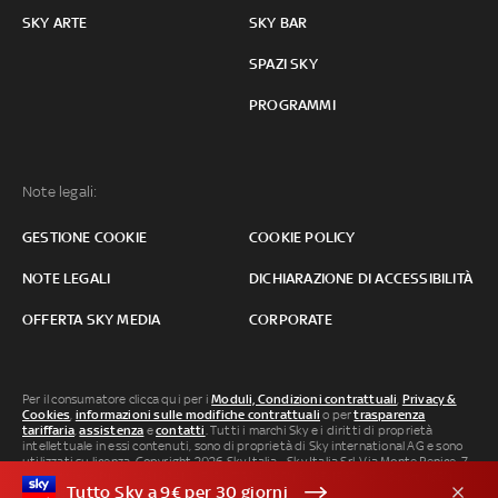
SKY ARTE
SKY BAR
SPAZI SKY
PROGRAMMI
Note legali:
GESTIONE COOKIE
COOKIE POLICY
NOTE LEGALI
DICHIARAZIONE DI ACCESSIBILITÀ
OFFERTA SKY MEDIA
CORPORATE
Per il consumatore clicca qui per i
Moduli, Condizioni contrattuali
,
Privacy &
Cookies
,
informazioni sulle modifiche contrattuali
o per
trasparenza
tariffaria
,
assistenza
e
contatti
. Tutti i marchi Sky e i diritti di proprietà
intellettuale in essi contenuti, sono di proprietà di Sky international AG e sono
utilizzati su licenza. Copyright 2026 Sky Italia - Sky Italia Srl Via Monte Penice, 7 -
20138 Milano P.IVA 04619241005. SkyTG24: ISSN 3035-1537 e SkySport: ISSN
Tutto Sky a 9€ per 30 giorni
3035-1545.
Segnalazione Abusi