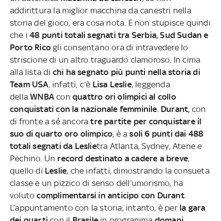
addirittura la miglior macchina da canestri nella
storia del gioco, era cosa nota. E non stupisce quindi
che i
48 punti totali segnati tra Serbia, Sud Sudan e
Porto Rico
gli consentano ora di intravedere lo
striscione di un altro traguardo clamoroso. In cima
alla lista di
chi ha segnato più punti nella storia di
Team USA
, infatti, c’è
Lisa Leslie
, leggenda
della
WNBA
con
quattro ori olimpici al collo
conquistati con la nazionale femminile
.
Durant,
con
di fronte a sé ancora
tre partite per conquistare il
suo di quarto oro olimpico
, è a
soli 6 punti dai 488
totali segnati da Leslie
tra Atlanta, Sydney, Atene e
Pechino. Un
record destinato a cadere a breve
,
quello di
Leslie
, che infatti, dimostrando la consueta
classe e un pizzico di senso dell’umorismo, ha
voluto
complimentarsi in anticipo con Durant
.
L’appuntamento con la storia, intanto, è per
la gara
dei quarti
con il
Brasile
in programma
domani