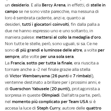
un
desiderio
. E alla
Bercy Arena
, in effetti, di
stelle in
campo
se ne sono viste parecchie, ma nessuna di
loro è sembrata cadente, anzi e, quanto ai
desideri,
tutti i giocatori coinvolti
, fin dalla palla a
due ne hanno espresso uno e uno soltanto, in
maniera palese:
mettersi al collo la medaglia d’oro
.
Non tutte le stelle, però, sono uguali, si sa. Ce ne
sono
di più grandi e luminose delle altre
, a volte
per
sempre
, alte volte
per una sola sera
.
La
Francia
,
sotto per tutta la finale
, era riuscita a
tornare anche a -2 nel finale grazie alla stella
di
Victor Wembanyama
(
26 punti
e
7 rimbalzi
),
ventenne destinato a brillare per i prossimi anni, e
di
Guerschon Yabusele
(
20 punti),
protagonista a
sorpresa in queste
Olimpiadi
. Dall’altra parte, però,
nel
momento più complicato per Team USA
si è
accesa la luce di
Steph Curry
, autore delle
quattro