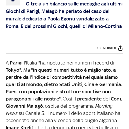
Oltre a un bilancio sulle medaglie agli ultimi
Giochi di Parigi, Malagò ha parlato del caso del
murale dedicato a Paola Egonu vandalizzato a
Roma. E dei prossimi Giochi, quelli di Milano-Cortina
CONDIVIDI
A
Parigi
l'Italia "ha ripetuto nei numeri il record di
Tokyo
". Ma "
in questi numeri tutto è migliorato, a
partire dall'indice di competitività nel quale siamo
quarti al mondo, dietro Stati Uniti, Cina e Germania.
Paesi con popolazioni e strutture sportive non
paragonabili alle nostre
". Così il
presidente
del
Coni
,
Giovanni Malagò
, ospite del programma
Morning
News
su Canale 5. Il numero 1 dello sport italiano ha
accennato anche alla vicenda della pugile algerina
Imane Khelif
, che ha denunciato per cyberbullismo