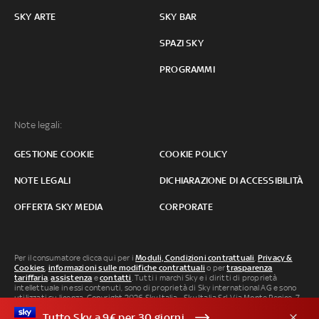
SKY ARTE
SKY BAR
SPAZI SKY
PROGRAMMI
Note legali:
GESTIONE COOKIE
COOKIE POLICY
NOTE LEGALI
DICHIARAZIONE DI ACCESSIBILITÀ
OFFERTA SKY MEDIA
CORPORATE
Per il consumatore clicca qui per i
Moduli, Condizioni contrattuali
,
Privacy &
Cookies
,
informazioni sulle modifiche contrattuali
o per
trasparenza
tariffaria
,
assistenza
e
contatti
. Tutti i marchi Sky e i diritti di proprietà
intellettuale in essi contenuti, sono di proprietà di Sky international AG e sono
utilizzati su licenza. Copyright 2026 Sky Italia - Sky Italia Srl Via Monte Penice, 7 -
20138 Milano P.IVA 04619241005. SkyTG24: ISSN 3035-1537 e SkySport: ISSN
Tutto Sky a 9€ per 30 giorni
3035-1545.
Segnalazione Abusi