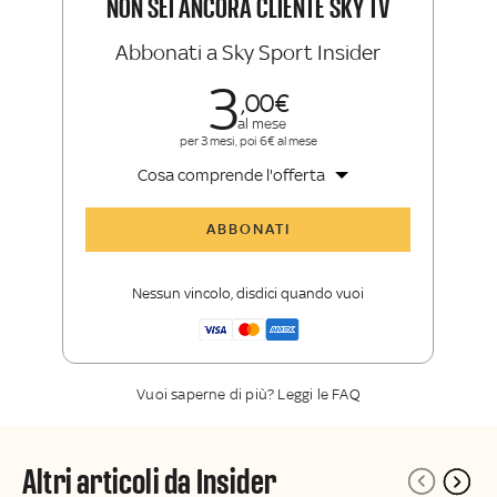
NON SEI ANCORA CLIENTE SKY TV
Abbonati a Sky Sport Insider
3
00
al mese
per 3 mesi, poi 6€ al mese
Cosa comprende l'offerta
Tutti gli articoli di Sky Sport Insider
ABBONATI
Opinioni, retroscena e storie
raccontate dalle grandi firme di Sky
Nessun vincolo, disdici quando vuoi
Sport
La newsletter esclusiva di Sky Sport
Insider
Vuoi saperne di più? Leggi le FAQ
Altri articoli da Insider