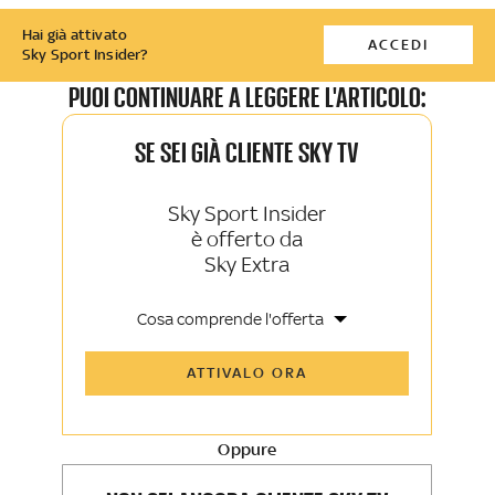
Hai già attivato
ACCEDI
Sky Sport Insider?
PUOI CONTINUARE A LEGGERE L'ARTICOLO:
SE SEI GIÀ CLIENTE SKY TV
Sky Sport Insider
è offerto da
Sky Extra
Cosa comprende l'offerta
Tutti gli articoli di Sky Sport Insider e
ATTIVALO ORA
Sky TG24 Insider
Opinioni, retroscena e storie
raccontate dalle grandi firme di Sky
Sport e Sky TG24
Oppure
La newsletter esclusiva di Sky Sport
Insider e Sky TG24 Insider