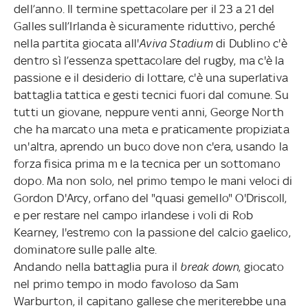
dell’anno. Il termine spettacolare per il 23 a 21 del
Galles sull’Irlanda è sicuramente riduttivo, perché
nella partita giocata all'
Aviva Stadium
di Dublino c'è
dentro sì l’essenza spettacolare del rugby, ma c'è la
passione e il desiderio di lottare, c'è una superlativa
battaglia tattica e gesti tecnici fuori dal comune. Su
tutti un giovane, neppure venti anni, George North
che ha marcato una meta e praticamente propiziata
un'altra, aprendo un buco dove non c'era, usando la
forza fisica prima m e la tecnica per un sottomano
dopo. Ma non solo, nel primo tempo le mani veloci di
Gordon D'Arcy, orfano del "quasi gemello" O'Driscoll,
e per restare nel campo irlandese i voli di Rob
Kearney, l'estremo con la passione del calcio gaelico,
dominatore sulle palle alte.
Andando nella battaglia pura il
break down
, giocato
nel primo tempo in modo favoloso da Sam
Warburton, il capitano gallese che meriterebbe una